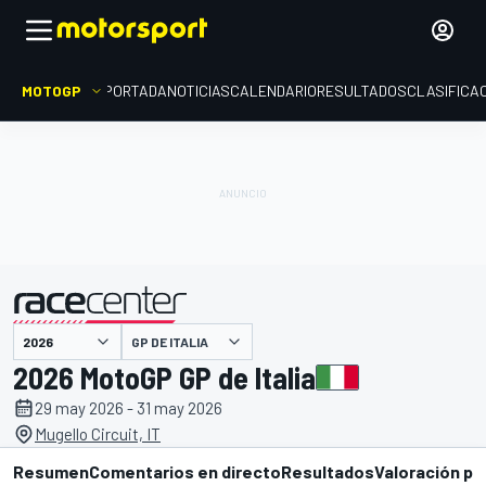
MOTOGP
PORTADA
NOTICIAS
CALENDARIO
RESULTADOS
CLASIFICA
presentado por
GP DE ITALIA
2026 MotoGP GP de Italia
29 may 2026 - 31 may 2026
Mugello Circuit, IT
Resumen
Comentarios en directo
Resultados
Valoración pi