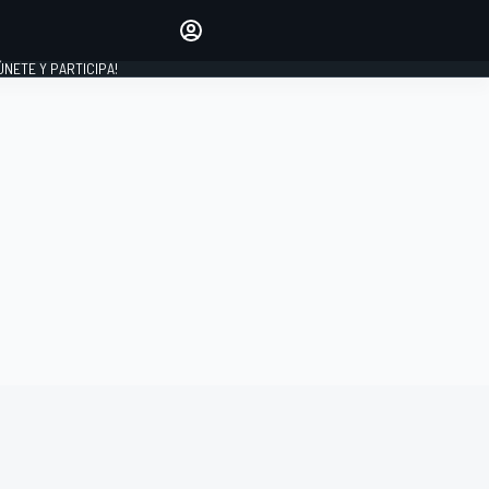
Haz que tu voz se escuche
comentando los artículos
 ÚNETE Y PARTICIPA!
INICIAR SESIÓN
EDICIÓN
ESPAÑA