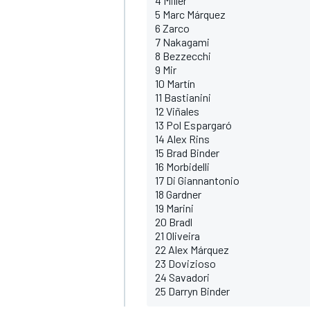
4 Miller
5 Marc Márquez
6 Zarco
7 Nakagami
8 Bezzecchi
9 Mir
10 Martín
11 Bastianini
12 Viñales
13 Pol Espargaró
14 Alex Rins
15 Brad Binder
16 Morbidelli
17 Di Giannantonio
18 Gardner
19 Marini
20 Bradl
21 Oliveira
22 Alex Márquez
23 Dovizioso
24 Savadori
25 Darryn Binder