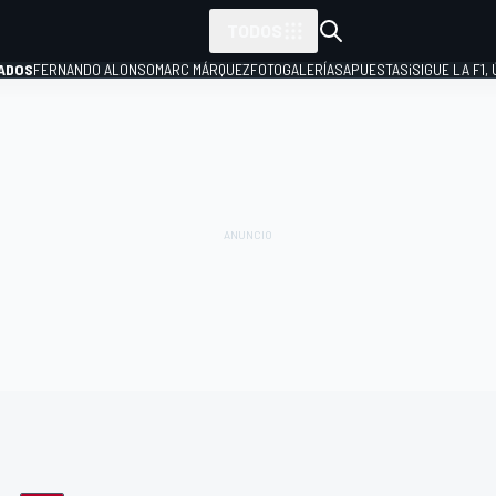
TODOS
ADOS
FERNANDO ALONSO
MARC MÁRQUEZ
FOTOGALERÍAS
APUESTAS
¡SIGUE LA F1,
P