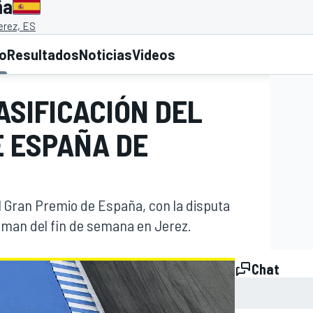
ña
erez, ES
to
Resultados
Noticias
Videos
ASIFICACIÓN DEL
E ESPAÑA DE
el Gran Premio de España, con la disputa
oleman del fin de semana en Jerez.
Chat