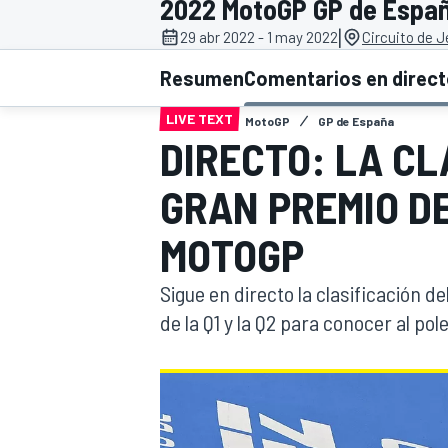
2022 MotoGP GP de Espa
|
29 abr 2022 - 1 may 2022
Circuito de J
INDYCAR
WRC
Resumen
Comentarios en direc
LIVE TEXT
MotoGP
GP de España
DIRECTO: LA CL
GRAN PREMIO D
MOTOGP
Sigue en directo la clasificación d
de la Q1 y la Q2 para conocer al p
WEC
FÓRMULA E