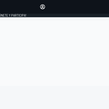
Haz que tu voz se escuche
comentando los artículos
 ÚNETE Y PARTICIPA!
INICIAR SESIÓN
EDICIÓN
ESPAÑA