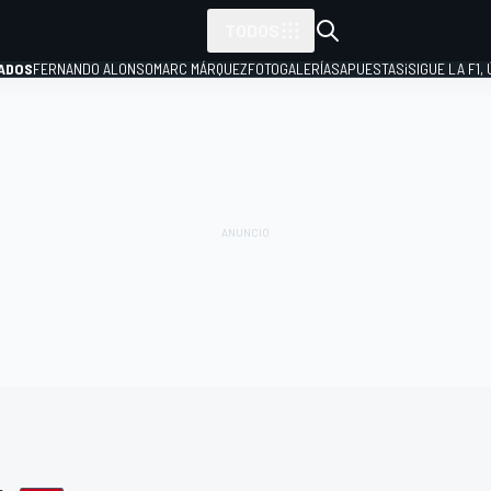
TODOS
ADOS
FERNANDO ALONSO
MARC MÁRQUEZ
FOTOGALERÍAS
APUESTAS
¡SIGUE LA F1,
P