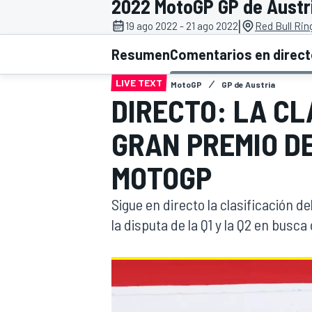
2022 MotoGP GP de Austr
|
19 ago 2022 - 21 ago 2022
Red Bull Rin
INDYCAR
WRC
Resumen
Comentarios en direc
LIVE TEXT
MotoGP
GP de Austria
DIRECTO: LA CL
GRAN PREMIO DE
MOTOGP
Sigue en directo la clasificación 
la disputa de la Q1 y la Q2 en busc
WEC
FÓRMULA E