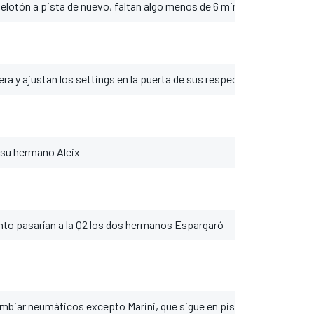
elotón a pista de nuevo, faltan algo menos de 6 minutos para el fina
ra y ajustan los settings en la puerta de sus respectivos garajes
 su hermano Aleix
nto pasarían a la Q2 los dos hermanos Espargaró
ambiar neumáticos excepto Marini, que sigue en pista