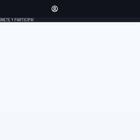
Haz que tu voz se escuche
comentando los artículos
 ÚNETE Y PARTICIPA!
INICIAR SESIÓN
EDICIÓN
ESPAÑA