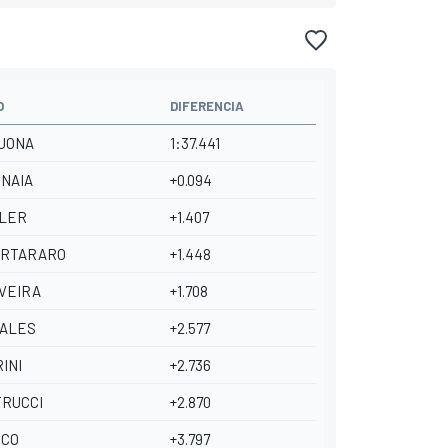
O
DIFERENCIA
CUONA
1:37.441
GNAIA
+0.094
LLER
+1.407
UARTARARO
+1.448
IVEIRA
+1.708
ÑALES
+2.577
RINI
+2.736
TRUCCI
+2.870
RCO
+3.797