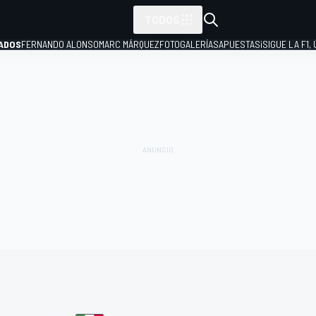
TODOS
ADOS
FERNANDO ALONSO
MARC MÁRQUEZ
FOTOGALERÍAS
APUESTAS
¡SIGUE LA F1,
P