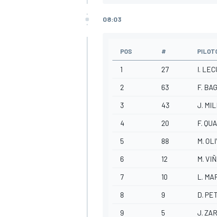
08:03
POS
#
PILOT
1
27
I. LE
2
63
F. BA
3
43
J. MI
4
20
F. Q
5
88
M. OL
6
12
M. VI
7
10
L. MA
8
9
D. PE
9
5
J. ZA