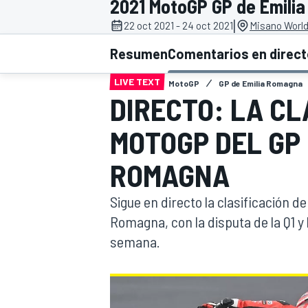
2021 MotoGP GP de Emili
|
22 oct 2021 - 24 oct 2021
Misano World 
INDYCAR
WRC
Resumen
Comentarios en direc
LIVE TEXT
MotoGP
GP de Emilia Romagna
DIRECTO: LA CL
MOTOGP DEL GP 
ROMAGNA
Sigue en directo la clasificación d
Romagna, con la disputa de la Q1 y 
semana.
WEC
FÓRMULA E