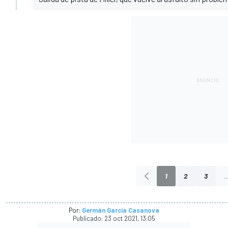
1
2
3
..
Por:
Germán Garcia Casanova
Publicado:
23 oct 2021, 13:05