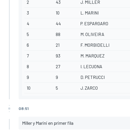
2
43
J. MILLER
3
10
L. MARINI
4
44
P. ESPARGARO
5
88
M. OLIVEIRA
6
21
F. MORBIDELLI
7
93
M. MARQUEZ
8
27
I. LECUONA
9
9
D. PETRUCCI
10
5
J. ZARCO
08:51
Miller y Marini en primer fila