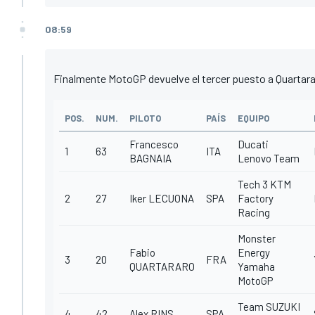
08:59
Finalmente MotoGP devuelve el tercer puesto a Quartararo e
POS.
NUM.
PILOTO
PAÍS
EQUIPO
Francesco
Ducati
1
63
ITA
BAGNAIA
Lenovo Team
Tech 3 KTM
2
27
Iker LECUONA
SPA
Factory
Racing
Monster
Fabio
Energy
3
20
FRA
QUARTARARO
Yamaha
MotoGP
Team SUZUKI
4
42
Alex RINS
SPA