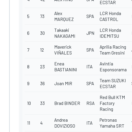
ECSTAR
Alex
LCR Honda
5
73
SPA
MARQUEZ
CASTROL
Takaaki
LCR Honda
6
30
JPN
NAKAGAMI
IDEMITSU
Maverick
Aprilia Racing
7
12
SPA
VIÑALES
Team Gresini
Enea
Avintia
8
23
ITA
BASTIANINI
Esponsorama
Team SUZUKI
9
36
Joan MIR
SPA
ECSTAR
Red Bull KTM
10
33
Brad BINDER
RSA
Factory
Racing
Andrea
Petronas
11
4
ITA
DOVIZIOSO
Yamaha SRT