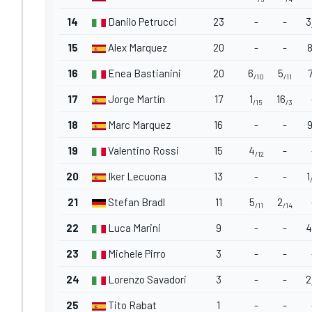
14
Danilo Petrucci
23
-
-
3
15
Alex Marquez
20
-
-
16
Enea Bastianini
20
6
5
/10
/11
17
Jorge Martín
17
1
16
/15
/3
18
Marc Marquez
16
-
-
19
Valentino Rossi
15
4
-
/12
20
Iker Lecuona
13
-
-
1
21
Stefan Bradl
11
5
2
/11
/14
22
Luca Marini
9
-
-
4
23
Michele Pirro
3
-
-
24
Lorenzo Savadori
3
-
-
2
25
Tito Rabat
1
-
-