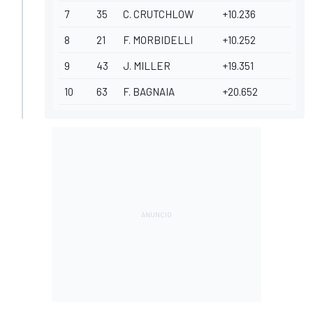
7
35
C. CRUTCHLOW
+10.236
8
21
F. MORBIDELLI
+10.252
9
43
J. MILLER
+19.351
10
63
F. BAGNAIA
+20.652