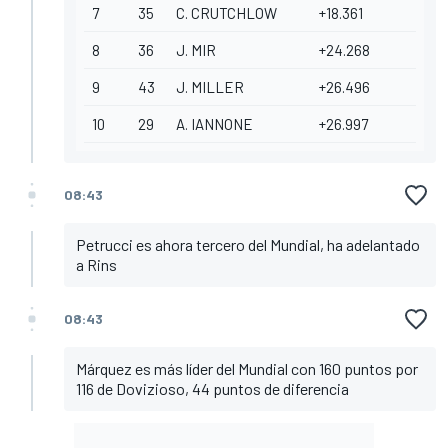
7
35
C. CRUTCHLOW
+18.361
8
36
J. MIR
+24.268
9
43
J. MILLER
+26.496
10
29
A. IANNONE
+26.997
08:43
Petrucci es ahora tercero del Mundial, ha adelantado
a Rins
08:43
Márquez es más líder del Mundial con 160 puntos por
116 de Dovizioso, 44 puntos de diferencia