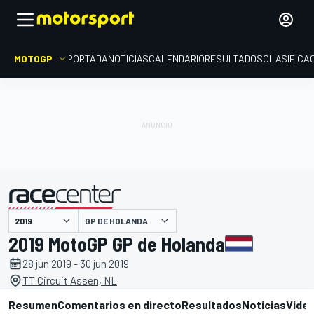
MOTOGP
PORTADA
NOTICIAS
CALENDARIO
RESULTADOS
CLASIFICA
presentado por
GP DE HOLANDA
2019 MotoGP GP de Holanda
28 jun 2019 - 30 jun 2019
TT Circuit Assen, NL
Resumen
Comentarios en directo
Resultados
Noticias
Vide