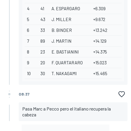
4
41
A. ESPARGARO
+6.309
5
43
J. MILLER
+9.672
6
33
B. BINDER
+13.242
7
89
J. MARTIN
+14.129
8
23
E. BASTIANINI
+14.375
9
20
F. QUARTARARO
+15.023
10
30
T. NAKAGAMI
+15.465
08:37
Pasa Marc a Pecco pero el italiano recupera la
cabeza