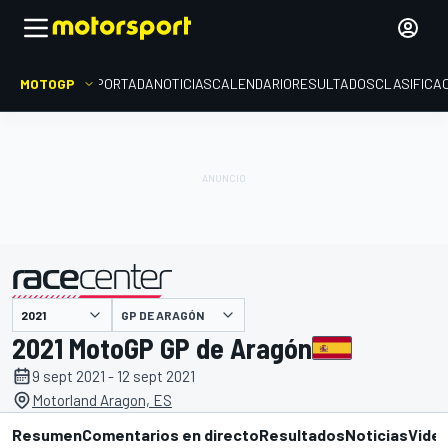
MOTOGP
PORTADA
NOTICIAS
CALENDARIO
RESULTADOS
CLASIFICA
presentado por
GP DE ARAGÓN
2021 MotoGP GP de Aragón
9 sept 2021 - 12 sept 2021
Motorland Aragon, ES
Resumen
Comentarios en directo
Resultados
Noticias
Vide