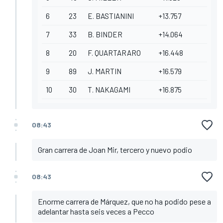
6
23
E. BASTIANINI
+13.757
7
33
B. BINDER
+14.064
8
20
F. QUARTARARO
+16.448
9
89
J. MARTIN
+16.579
10
30
T. NAKAGAMI
+16.875
08:43
Gran carrera de Joan Mir, tercero y nuevo podio
08:43
Enorme carrera de Márquez, que no ha podido pese a
adelantar hasta seis veces a Pecco