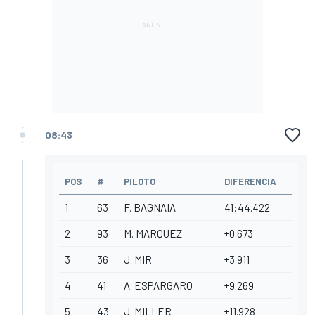
08:43
POS
#
PILOTO
DIFERENCIA
1
63
F. BAGNAIA
41:44.422
2
93
M. MARQUEZ
+0.673
3
36
J. MIR
+3.911
4
41
A. ESPARGARO
+9.269
5
43
J. MILLER
+11.928