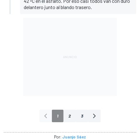
42 ºC en el asfalto. Por eso casi todos van con duro
delantero junto al blando trasero.
1
2
3
Por:
Juanjo Sáez