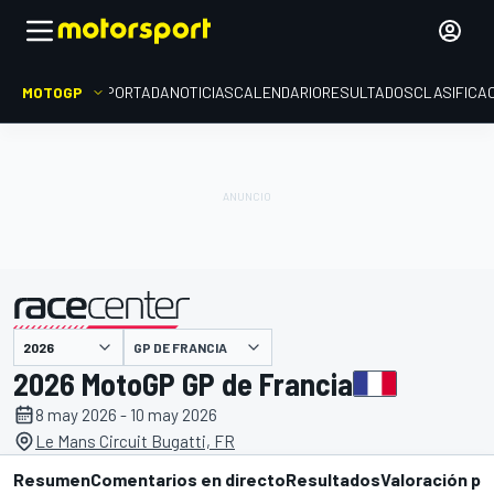
MOTOGP
PORTADA
NOTICIAS
CALENDARIO
RESULTADOS
CLASIFICA
presentado por
GP DE FRANCIA
2026 MotoGP GP de Francia
8 may 2026 - 10 may 2026
Le Mans Circuit Bugatti, FR
Resumen
Comentarios en directo
Resultados
Valoración pi