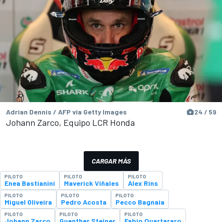
Adrian Dennis / AFP via Getty Images
24 / 59
Johann Zarco, Equipo LCR Honda
CARGAR MÁS
PILOTO
PILOTO
PILOTO
Enea Bastianini
Maverick Viñales
Alex Rins
PILOTO
PILOTO
PILOTO
Miguel Oliveira
Pedro Acosta
Pecco Bagnaia
PILOTO
PILOTO
PILOTO
Johann Zarco
Guenther Steiner
Fabio Quartararo