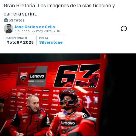
Gran Bretaña. Las imágenes de la clasificación y
carrera sprint.
59 fotos
Jose Carlos de Celis
Publicado:
27 may 2025, 7:16
CAMPEONATO
PISTA
MotoGP 2025
Silverstone