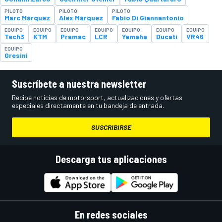
PILOTO
PILOTO
PILOTO
Marc Márquez
Alex Márquez
Fabio Di Giannantonio
EQUIPO
EQUIPO
EQUIPO
EQUIPO
EQUIPO
EQUIPO
EQUIPO
Tech3
KTM
Pramac
LCR
Yamaha
Ducati
VR46
EQUIPO
Gresini
Suscríbete a nuestra newsletter
Recibe noticias de motorsport, actualizaciones y ofertas
especiales directamente en tu bandeja de entrada.
SUSCRIBIRSE
Descarga tus aplicaciones
En redes sociales