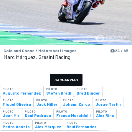
Gold and Goose / Motorsport Images
24 / 45
Marc Márquez, Gresini Racing
CARGAR MÁS
PILOTO
PILOTO
PILOTO
Augusto Fernández
Stefan Bradl
Brad Binder
PILOTO
PILOTO
PILOTO
PILOTO
Miguel Oliveira
Jack Miller
Johann Zarco
Jorge Martín
PILOTO
PILOTO
PILOTO
PILOTO
Joan Mir
Dani Pedrosa
Franco Morbidelli
Alex Rins
PILOTO
PILOTO
PILOTO
Pedro Acosta
Alex Márquez
Raúl Fernández