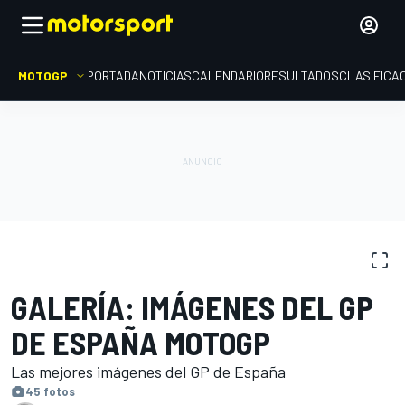
MOTOGP
PORTADA
NOTICIAS
CALENDARIO
RESULTADOS
CLASIFICA
GALERÍAS DE FOTOS
MotoGP
GP de España
GALERÍA: IMÁGENES DEL GP
DE ESPAÑA MOTOGP
Las mejores imágenes del GP de España
45 fotos