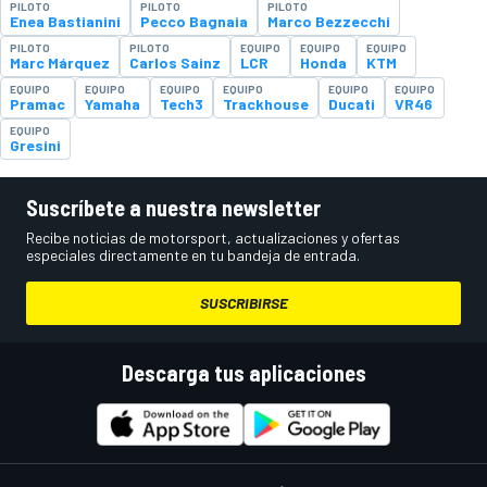
PILOTO
PILOTO
PILOTO
Enea Bastianini
Pecco Bagnaia
Marco Bezzecchi
PILOTO
PILOTO
EQUIPO
EQUIPO
EQUIPO
Marc Márquez
Carlos Sainz
LCR
Honda
KTM
EQUIPO
EQUIPO
EQUIPO
EQUIPO
EQUIPO
EQUIPO
Pramac
Yamaha
Tech3
Trackhouse
Ducati
VR46
EQUIPO
Gresini
Suscríbete a nuestra newsletter
Recibe noticias de motorsport, actualizaciones y ofertas
especiales directamente en tu bandeja de entrada.
SUSCRIBIRSE
Descarga tus aplicaciones