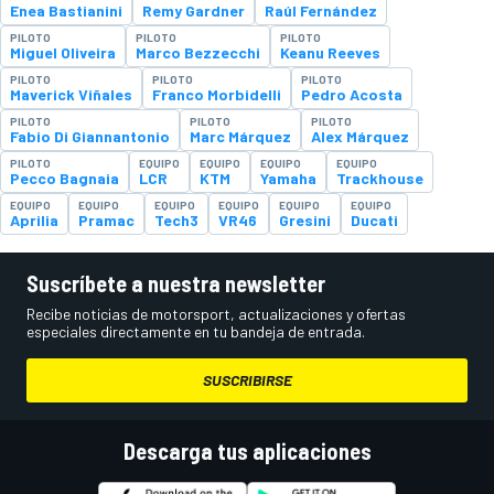
Enea Bastianini
Remy Gardner
Raúl Fernández
PILOTO
PILOTO
PILOTO
Miguel Oliveira
Marco Bezzecchi
Keanu Reeves
PILOTO
PILOTO
PILOTO
Maverick Viñales
Franco Morbidelli
Pedro Acosta
PILOTO
PILOTO
PILOTO
Fabio Di Giannantonio
Marc Márquez
Alex Márquez
PILOTO
EQUIPO
EQUIPO
EQUIPO
EQUIPO
Pecco Bagnaia
LCR
KTM
Yamaha
Trackhouse
EQUIPO
EQUIPO
EQUIPO
EQUIPO
EQUIPO
EQUIPO
Aprilia
Pramac
Tech3
VR46
Gresini
Ducati
Suscríbete a nuestra newsletter
Recibe noticias de motorsport, actualizaciones y ofertas
especiales directamente en tu bandeja de entrada.
SUSCRIBIRSE
Descarga tus aplicaciones