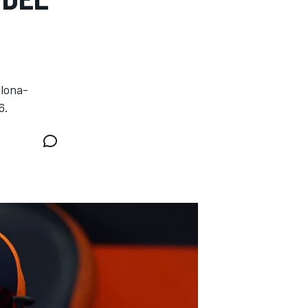
elona-
6.