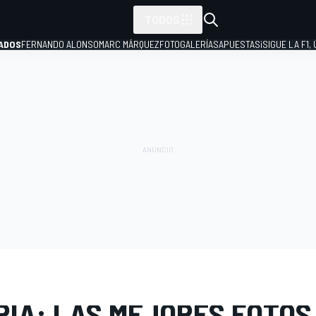
TODOS
ADOS
FERNANDO ALONSO
MARC MÁRQUEZ
FOTOGALERÍAS
APUESTAS
¡SIGUE LA F1,
P
E FOTOS
MotoGP
GP de Catalunya
RÍA: LAS MEJORES FOTOS