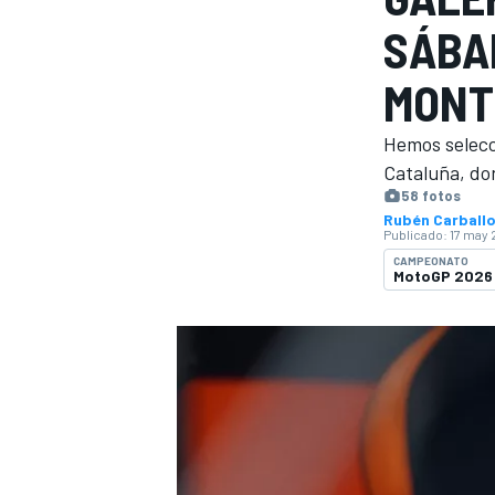
SÁBA
INDYCAR
WRC
MONT
Hemos selecci
Cataluña, do
58 fotos
Rubén Carball
Publicado:
17 may 
CAMPEONATO
MotoGP 2026
WEC
FÓRMULA E