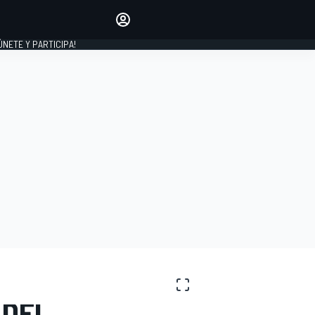
Haz que tu voz se escuche
comentando los artículos
 ÚNETE Y PARTICIPA!
INICIAR SESIÓN
EDICIÓN
ESPAÑA
 DEL