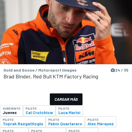
Gold and Goose / Motorsport Images
24 / 35
Brad Binder, Red Bull KTM Factory Racing
CARGAR MÁS
SUBEVENTO
PILOTO
PILOTO
Jueves
Cal Crutchlow
Luca Marini
PILOTO
PILOTO
PILOTO
Toprak Razgatlioglu
Fabio Quartararo
Alex Márquez
PILOTO
PILOTO
PILOTO