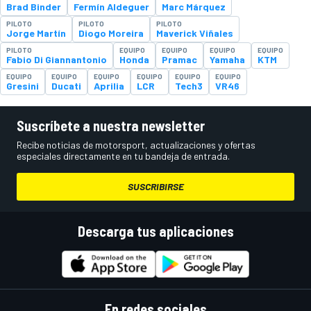
Brad Binder
Fermín Aldeguer
Marc Márquez
PILOTO
PILOTO
PILOTO
Jorge Martín
Diogo Moreira
Maverick Viñales
PILOTO
EQUIPO
EQUIPO
EQUIPO
EQUIPO
Fabio Di Giannantonio
Honda
Pramac
Yamaha
KTM
EQUIPO
EQUIPO
EQUIPO
EQUIPO
EQUIPO
EQUIPO
Gresini
Ducati
Aprilia
LCR
Tech3
VR46
Suscríbete a nuestra newsletter
Recibe noticias de motorsport, actualizaciones y ofertas
especiales directamente en tu bandeja de entrada.
SUSCRIBIRSE
Descarga tus aplicaciones
En redes sociales