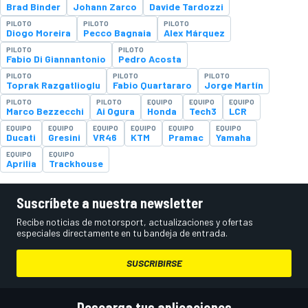
Brad Binder
Johann Zarco
Davide Tardozzi
PILOTO
PILOTO
PILOTO
Diogo Moreira
Pecco Bagnaia
Alex Márquez
PILOTO
PILOTO
Fabio Di Giannantonio
Pedro Acosta
PILOTO
PILOTO
PILOTO
Toprak Razgatlioglu
Fabio Quartararo
Jorge Martín
PILOTO
PILOTO
EQUIPO
EQUIPO
EQUIPO
Marco Bezzecchi
Ai Ogura
Honda
Tech3
LCR
EQUIPO
EQUIPO
EQUIPO
EQUIPO
EQUIPO
EQUIPO
Ducati
Gresini
VR46
KTM
Pramac
Yamaha
EQUIPO
EQUIPO
Aprilia
Trackhouse
Suscríbete a nuestra newsletter
Recibe noticias de motorsport, actualizaciones y ofertas
especiales directamente en tu bandeja de entrada.
SUSCRIBIRSE
Descarga tus aplicaciones