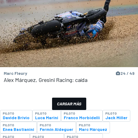
Marc Fleury
24 / 49
Alex Márquez, Gresini Racing: caída
CARGAR MÁS
PILOTO
PILOTO
PILOTO
PILOTO
Davide Brivio
Luca Marini
Franco Morbidelli
Jack Miller
PILOTO
PILOTO
PILOTO
Enea Bastianini
Fermín Aldeguer
Marc Márquez
PILOTO
PILOTO
PILOTO