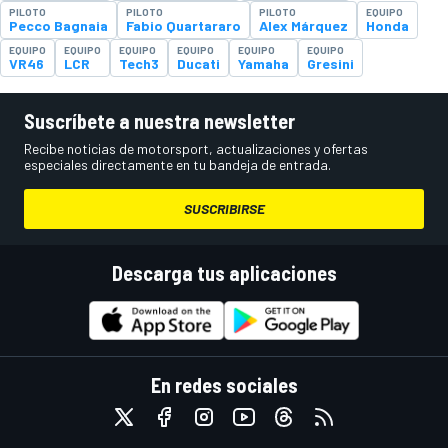
PILOTO
PILOTO
PILOTO
EQUIPO
Pecco Bagnaia
Fabio Quartararo
Alex Márquez
Honda
EQUIPO
EQUIPO
EQUIPO
EQUIPO
EQUIPO
EQUIPO
VR46
LCR
Tech3
Ducati
Yamaha
Gresini
Suscríbete a nuestra newsletter
Recibe noticias de motorsport, actualizaciones y ofertas
especiales directamente en tu bandeja de entrada.
SUSCRIBIRSE
Descarga tus aplicaciones
En redes sociales