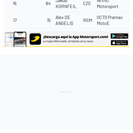
Jakub
WithU
16
84
CZE
E
KORNFEIL
Motorsport
Alex DE
OCTO Pramac
17
15
RSM
E
ANGELIS
MotoE