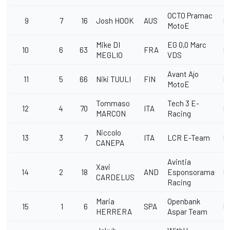
OCTO Pramac
9
7
16
Josh HOOK
AUS
E
MotoE
Mike DI
EG 0,0 Marc
10
6
63
FRA
E
MEGLIO
VDS
Avant Ajo
11
5
66
Niki TUULI
FIN
E
MotoE
Tommaso
Tech 3 E-
12
4
70
ITA
E
MARCON
Racing
Niccolo
13
3
7
ITA
LCR E-Team
E
CANEPA
Avintia
Xavi
14
2
18
AND
Esponsorama
E
CARDELUS
Racing
Maria
Openbank
15
1
6
SPA
E
HERRERA
Aspar Team