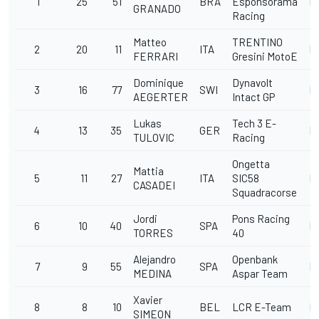
1
25
51
BRA
Esponsorama
E
GRANADO
Racing
Matteo
TRENTINO
2
20
11
ITA
E
FERRARI
Gresini MotoE
Dominique
Dynavolt
3
16
77
SWI
E
AEGERTER
Intact GP
Lukas
Tech 3 E-
4
13
35
GER
E
TULOVIC
Racing
Ongetta
Mattia
5
11
27
ITA
SIC58
E
CASADEI
Squadracorse
Jordi
Pons Racing
6
10
40
SPA
E
TORRES
40
Alejandro
Openbank
7
9
55
SPA
E
MEDINA
Aspar Team
Xavier
8
8
10
BEL
LCR E-Team
E
SIMEON