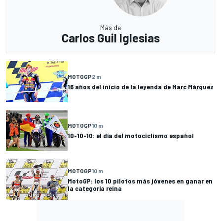
Más de
Carlos Guil Iglesias
MOTOGP
2 m
16 años del inicio de la leyenda de Marc Márquez
MOTOGP
10 m
10-10-10: el día del motociclismo español
MOTOGP
10 m
MotoGP: los 10 pilotos más jóvenes en ganar en
la categoría reina