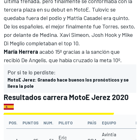
última frenada, pero finalmente se conformaba con la
tercera plaza en su debut en
MotoE
. Tulovic se
quedaba fuera del podio y Mattia Casadei era quinto.
De los españoles, el mejor finalmente fue Torres, sexto,
por delante de Medina. Xavi Simeon, Josh Hook y Mike
Di Meglio completaban el top 10.
María Herrera
acabó 15ª gracias a la sanción que
recibió De Angelis, que había cruzado la meta 10º.
Por si te lo perdiste:
MotoE Jerez: Granado hace buenos los pronósticos y se
lleva la pole
Resultados carrera MotoE Jerez 2020
POS.
PUNTOS
NUM.
PILOTO
PAÍS
EQUIPO
M
Avintia
Eric