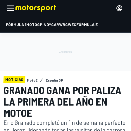
FÓRMULA 1
MOTOGP
INDYCAR
WRC
WEC
FÓRMULA E
NOTICIAS
MotoE
España GP
GRANADO GANA POR PALIZA
LA PRIMERA DEL AÑO EN
MOTOE
Eric Granado completó un fin de semana perfecto
en Jerez, liderando todas las vueltas de la carrera.