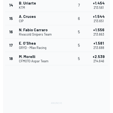
B. Uriarte
+1.454
14
7
KTM
2'13.561
A. Cruces
+1.544
15
6
CIP
2'13.651
N. Fabio Carraro
+1.556
16
5
Rivacold Snipers Team
2'13.663
E. O'Shea
+1.581
17
5
GRYD - Mlav Racing
2'13.688
M. Morelli
+2.539
18
5
CFMOTO Aspar Team
2'14.646