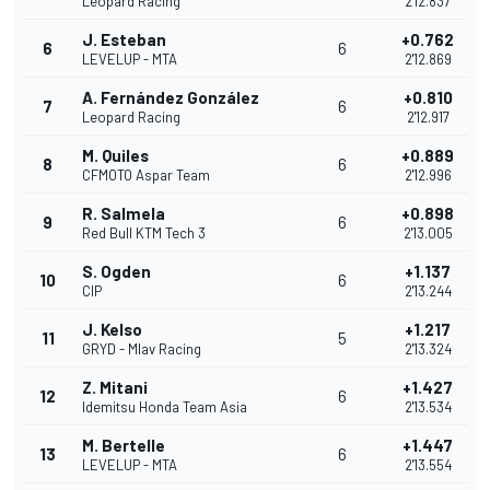
Leopard Racing
2'12.837
J. Esteban
+0.762
6
6
LEVELUP - MTA
2'12.869
A. Fernández González
+0.810
7
6
Leopard Racing
2'12.917
M. Quiles
+0.889
8
6
CFMOTO Aspar Team
2'12.996
R. Salmela
+0.898
9
6
Red Bull KTM Tech 3
2'13.005
S. Ogden
+1.137
10
6
CIP
2'13.244
J. Kelso
+1.217
11
5
GRYD - Mlav Racing
2'13.324
Z. Mitani
+1.427
12
6
Idemitsu Honda Team Asia
2'13.534
M. Bertelle
+1.447
13
6
LEVELUP - MTA
2'13.554