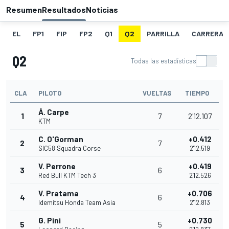
Resumen
Resultados
Noticias
EL
FP1
FIP
FP2
Q1
Q2
PARRILLA
CARRERA
Q2
Todas las estadísticas
CLA
PILOTO
VUELTAS
TIEMPO
Á. Carpe
1
7
2'12.107
KTM
C. O'Gorman
+0.412
2
7
SIC58 Squadra Corse
2'12.519
V. Perrone
+0.419
3
6
Red Bull KTM Tech 3
2'12.526
V. Pratama
+0.706
4
6
Idemitsu Honda Team Asia
2'12.813
G. Pini
+0.730
5
5