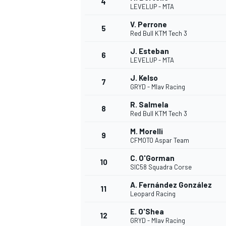
4
LEVELUP - MTA
V. Perrone
5
Red Bull KTM Tech 3
J. Esteban
6
LEVELUP - MTA
J. Kelso
7
GRYD - Mlav Racing
R. Salmela
8
Red Bull KTM Tech 3
M. Morelli
9
CFMOTO Aspar Team
C. O'Gorman
10
SIC58 Squadra Corse
A. Fernández González
11
Leopard Racing
E. O'Shea
12
GRYD - Mlav Racing