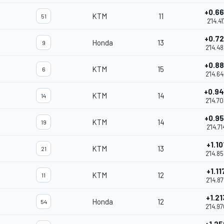
+0.6
KTM
11
51
2'14.41
+0.7
Honda
13
9
2'14.4
+0.8
KTM
15
6
2'14.6
+0.9
KTM
14
14
2'14.7
+0.9
KTM
14
19
2'14.71
+1.10
KTM
13
21
2'14.8
+1.11
KTM
12
11
2'14.8
+1.21
Honda
12
54
2'14.9