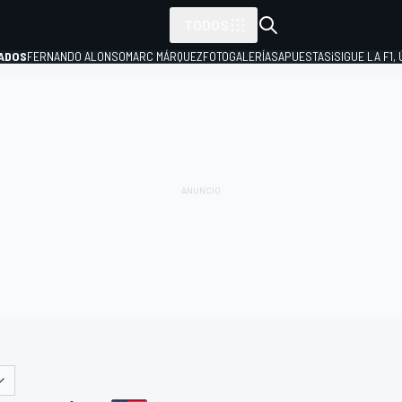
TODOS
ADOS
FERNANDO ALONSO
MARC MÁRQUEZ
FOTOGALERÍAS
APUESTAS
¡SIGUE LA F1,
P