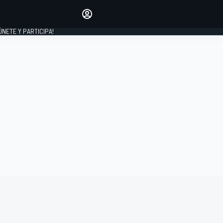
Haz que tu voz se escuche
comentando los artículos
 ÚNETE Y PARTICIPA!
INICIAR SESIÓN
EDICIÓN
ESPAÑA