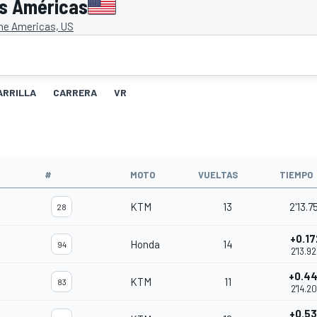
as Américas
the Americas, US
ARRILLA
CARRERA
VR
#
MOTO
VUELTAS
TIEMPO
KTM
13
2'13.7
28
+0.17
Honda
14
94
2'13.9
+0.4
KTM
11
83
2'14.2
+0.5