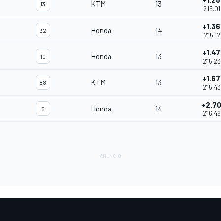
+1.25
KTM
13
13
2'15.01
+1.36
Honda
14
32
2'15.12
+1.47
Honda
13
10
2'15.2
+1.67
KTM
13
88
2'15.4
+2.7
Honda
14
5
2'16.4