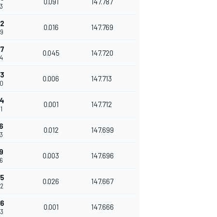
0.091
147.787
93
52
0.016
147.769
09
97
0.045
147.720
54
03
0.006
147.713
60
04
0.001
147.712
1
6
0.012
147.699
73
9
0.003
147.696
76
45
0.026
147.667
02
46
0.001
147.666
03