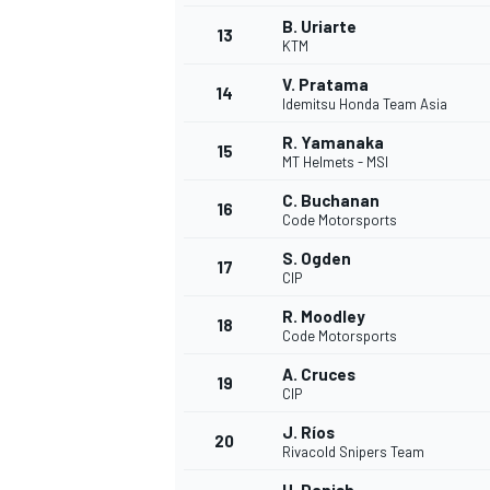
B. Uriarte
13
KTM
V. Pratama
14
Idemitsu Honda Team Asia
R. Yamanaka
15
MT Helmets - MSI
C. Buchanan
16
Code Motorsports
S. Ogden
17
CIP
R. Moodley
18
Code Motorsports
A. Cruces
19
CIP
J. Ríos
20
Rivacold Snipers Team