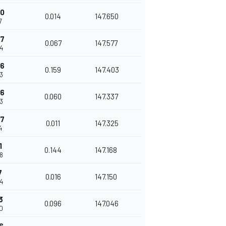
60
0.014
147.650
7
27
0.067
147.577
84
86
0.159
147.403
43
46
0.060
147.337
03
57
0.011
147.325
4
1
0.144
147.168
58
7
0.016
147.150
74
3
0.096
147.046
70