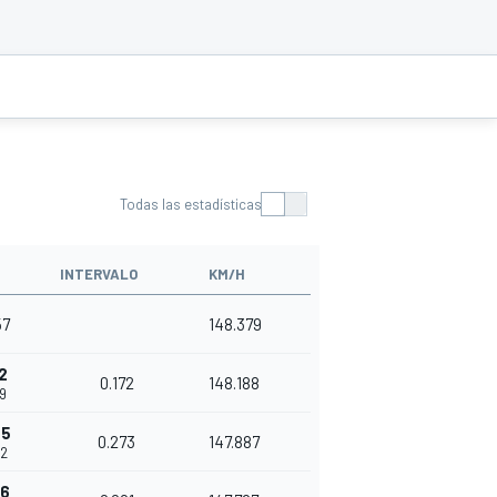
Todas las estadísticas
INTERVALO
KM/H
57
148.379
2
0.172
148.188
29
45
0.273
147.887
02
36