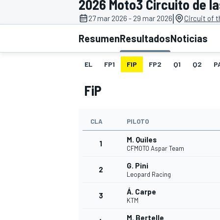
2026 Moto3 Circuito de l
|
27 mar 2026 - 29 mar 2026
Circuit of 
INDYCAR
WRC
Resumen
Resultados
Noticias
EL
FP1
FIP
FP2
Q1
Q2
P
FiP
CLA
PILOTO
M. Quiles
1
CFMOTO Aspar Team
G. Pini
2
WEC
FÓRMULA E
Leopard Racing
Á. Carpe
3
KTM
M. Bertelle