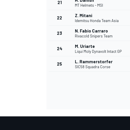
H. Danish
21
MT Helmets - MSI
Z. Mitani
22
Idemitsu Honda Team Asia
N. Fabio Carraro
23
Rivacold Snipers Team
M. Uriarte
24
Liqui Moly Dynavolt Intact GP
L. Rammerstorfer
25
SIC58 Squadra Corse
MÁS CATEGORÍAS