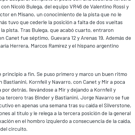
 con Nicoló Bulega, del equipo VR46 de Valentino Rossi y
ctor en Misano, un conocimiento de la pista que no le
ás tuvo que cederle la posición a falta de dos vueltas
de la pista. Tras Bulega, que acabó cuarto, entraron
ron Canet fue séptimo, Guevara 12 y Arenas 19. Además de
aría Herrera, Marcos Ramírez y el hispano argentino
e principio a fin. Se puso primero y marco un buen ritmo
n Bastianini, Kornfeil y Navarro, con Canet y Mir a poca
a por detrás, llevándose a Mir y dejando a Kornfeil y
ba tercero tras Binder y Bastianini, Jorge Navarro se fue
cutivo en apenas una semana tras su caída el Silverstone,
nes al título y le relega a la tercera posición de la general
xación en el hombro izquierdo a consecuencia de la caída,
 del circuito.