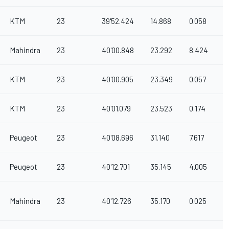
KTM
23
39'52.424
14.868
0.058
Mahindra
23
40'00.848
23.292
8.424
KTM
23
40'00.905
23.349
0.057
KTM
23
40'01.079
23.523
0.174
Peugeot
23
40'08.696
31.140
7.617
Peugeot
23
40'12.701
35.145
4.005
Mahindra
23
40'12.726
35.170
0.025