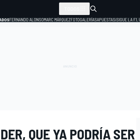
TODOS
ADOS
FERNANDO ALONSO
MARC MÁRQUEZ
FOTOGALERÍAS
APUESTAS
¡SIGUE LA F1,
P
NDER, QUE YA PODRÍA SER