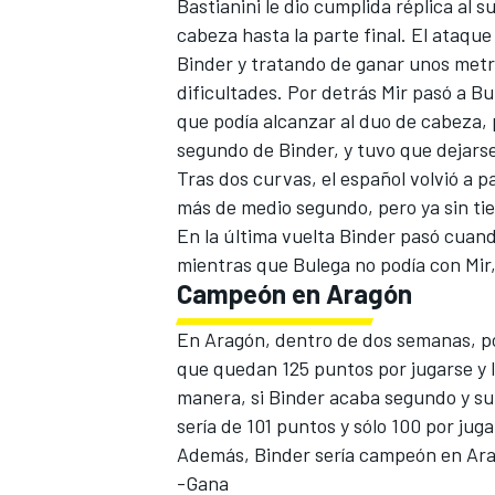
Bastianini le dio cumplida réplica al 
cabeza hasta la parte final. El ataque 
Binder y tratando de ganar unos metr
dificultades. Por detrás Mir pasó a Bu
que podía alcanzar al duo de cabeza, p
segundo de Binder, y tuvo que dejarse 
Tras dos curvas, el español volvió a p
más de medio segundo, pero ya sin ti
En la última vuelta Binder pasó cuand
mientras que Bulega no podía con Mir,
Campeón en Aragón
MÁS CATEGORÍAS
En Aragón, dentro de dos semanas, p
que quedan 125 puntos por jugarse y l
manera, si Binder acaba segundo y su
sería de 101 puntos y sólo 100 por jug
Además, Binder sería campeón en Ara
-Gana