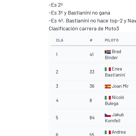
-Es 2º
-Es 3º y Bastianini no gana
-Es 4º, Bastianini no hace top-2 y Na
Clasificación carrera de Moto3
CLA
#
PILOTO
Brad
1
41
Binder
Enea
2
33
Bastianini
3
36
Joan Mir
Nicolò
4
8
Bulega
Jakub
5
84
Kornfeil
Andrea
6
55