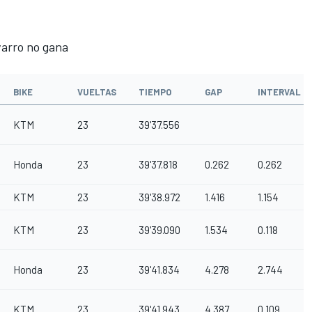
varro no gana
BIKE
VUELTAS
TIEMPO
GAP
INTERVAL
KTM
23
39'37.556
Honda
23
39'37.818
0.262
0.262
KTM
23
39'38.972
1.416
1.154
KTM
23
39'39.090
1.534
0.118
Honda
23
39'41.834
4.278
2.744
KTM
23
39'41.943
4.387
0.109