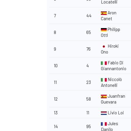
Locatelli
Aron
7
44
Canet
Philipp
8
65
Ottl
Hiroki
9
76
Ono
Fabio Di
10
4
Giannantonio
Niccolò
11
23
Antonelli
Juanfran
12
58
Guevara
13
11
Livio Loi
Jules
14
95
Danilo