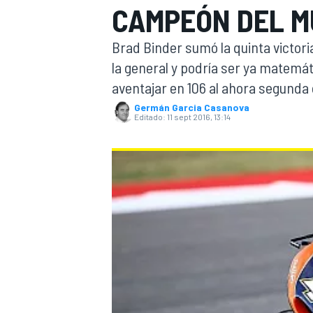
CAMPEÓN DEL M
INDYCAR
WRC
Brad Binder sumó la quinta victori
la general y podría ser ya matemá
aventajar en 106 al ahora segunda 
Germán Garcia Casanova
Editado:
11 sept 2016, 13:14
WEC
FÓRMULA E