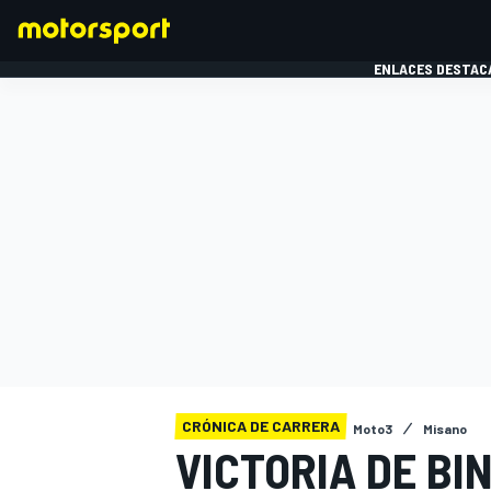
ENLACES DESTAC
FÓRMULA 1
MOTOG
CRÓNICA DE CARRERA
Moto3
Misano
VICTORIA DE BI