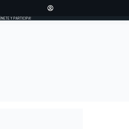
Haz que tu voz se escuche
comentando los artículos
 ÚNETE Y PARTICIPA!
INICIAR SESIÓN
EDICIÓN
ESPAÑA