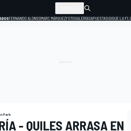
TODOS
ADOS
FERNANDO ALONSO
MARC MÁRQUEZ
FOTOGALERÍAS
APUESTAS
¡SIGUE LA F1,
P
n Park
ÍA - QUILES ARRASA EN