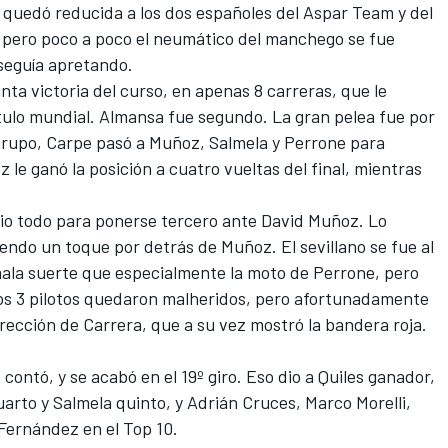
ia quedó reducida a los dos españoles del Aspar Team y del
, pero poco a poco el neumático del manchego se fue
 seguía apretando.
inta victoria del curso, en apenas 8 carreras, que le
tulo mundial. Almansa fue segundo. La gran pelea fue por
l grupo, Carpe pasó a Muñoz, Salmela y Perrone para
le ganó la posición a cuatro vueltas del final, mientras
o dio todo para ponerse tercero ante David Muñoz. Lo
iendo un toque por detrás de Muñoz. El sevillano se fue al
n mala suerte que especialmente la moto de Perrone, pero
 Los 3 pilotos quedaron malheridos, pero afortunadamente
ección de Carrera, que a su vez mostró la bandera roja.
contó, y se acabó en el 19º giro. Eso dio a Quiles ganador,
arto y Salmela quinto, y Adrián Cruces, Marco Morelli,
Fernández en el Top 10.