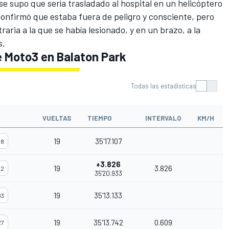
e supo que sería trasladado al hospital en un helicóptero
onfirmó que estaba fuera de peligro y consciente, pero
raria a la que se había lesionado, y en un brazo, a la
s.
e Moto3 en Balaton Park
Todas las estadísticas
VUELTAS
TIEMPO
INTERVALO
KM/H
19
35'17.107
28
+3.826
19
3.826
22
35'20.933
19
35'13.133
83
19
35'13.742
0.609
27