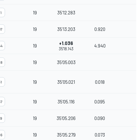
19
35'12.283
11
19
35'13.203
0.920
97
+1.036
19
4.940
54
35'18.143
19
35'05.003
78
19
35'05.021
0.018
31
19
35'05.116
0.095
67
19
35'05.206
0.090
19
19
35'05.279
0.073
66