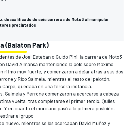
, descalificado de seis carreras de Moto3 al manipular
tores precintados
a (Balaton Park)
identes de
Joel Esteban
o
Guido Pini
, la carrera de Moto3
con
David Almansa
manteniendo la pole sobre Máximo
 ritmo muy fuerte, y comenzaron a dejar atrás a sus dos
errone
y Rico Salmela, mientras el resto del pelotón,
o Carpe
, quedaba en una tercera instancia.
tas, Salmela y Perrone comenzaron a acercarse a cabeza
tima vuelta, tras completarse el primer tercio, Quiles
r. Y en cuanto el murciano pasó a la primera posición,
estirar el grupo.
de nuevo, mientras se les acercaban
David Muñoz
y