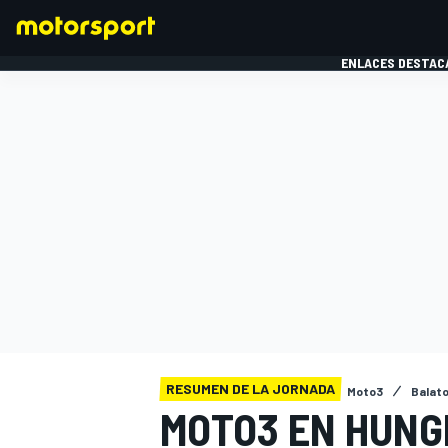
ENLACES DESTAC
FÓRMULA 1
MOTOG
RESUMEN DE LA JORNADA
Moto3
Balato
MOTO3 EN HUNGR