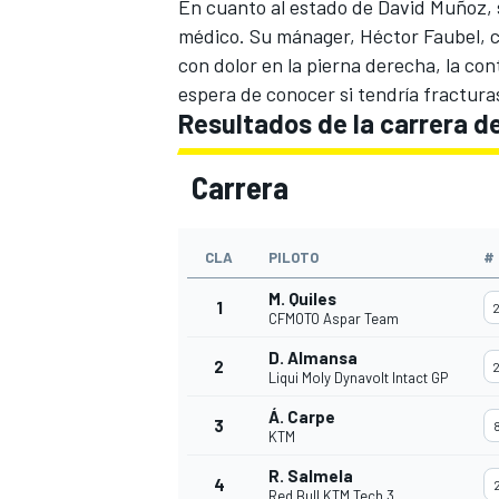
En cuanto al estado de David Muñoz, s
médico. Su mánager, Héctor Faubel, c
con dolor en la pierna derecha, la cont
espera de conocer si tendría fractura
Resultados de la carrera d
Carrera
CLA
PILOTO
#
M. Quiles
1
CFMOTO Aspar Team
D. Almansa
2
Liqui Moly Dynavolt Intact GP
Á. Carpe
3
KTM
R. Salmela
4
Red Bull KTM Tech 3