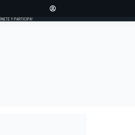
Haz que tu voz se escuche
comentando los artículos
 ÚNETE Y PARTICIPA!
INICIAR SESIÓN
EDICIÓN
ESPAÑA