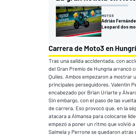
MOTO3
Adrián Fernández
Leopard dos mo
Carrera de Moto3 en Hungrí
Tras una salida accidentada, con acc
del Gran Premio de Hungría arrancó 
Quiles. Ambos empezaron a mostrar un
principales perseguidores,
Valentín P
encabezado por Brian Uriarte y
Álvar
Sin embargo, con el paso de las vuel
de carrera. Eso provocó que, en la sép
atacara a Almansa para colocarse líde
empezó a poner un ritmo que volvió a 
Salmela y Perrone se quedaron atrás 