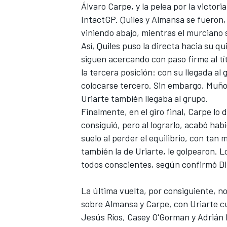
Álvaro Carpe, y la pelea por la victor
IntactGP. Quiles y Almansa se fueron
viniendo abajo, mientras el murciano
Así, Quiles puso la directa hacia su qu
siguen acercando con paso firme al tí
la tercera posición: con su llegada a
colocarse tercero. Sin embargo, Muñoz 
Uriarte también llegaba al grupo.
Finalmente, en el giro final, Carpe l
consiguió, pero al lograrlo, acabó hab
MÁS CATEGORÍAS
suelo al perder el equilibrio, con ta
también la de Uriarte, le golpearon.
todos conscientes, según confirmó Dir
La última vuelta, por consiguiente, no 
sobre Almansa y Carpe, con Uriarte cu
Jesús Ríos, Casey O'Gorman y Adrián 