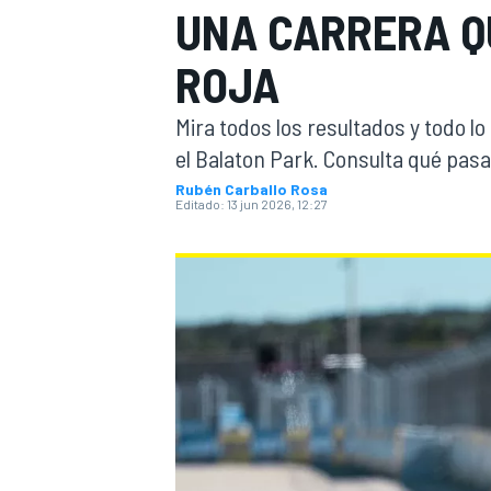
UNA CARRERA Q
INDYCAR
WRC
ROJA
Mira todos los resultados y todo l
el Balaton Park. Consulta qué pasa
Rubén Carballo Rosa
Editado:
13 jun 2026, 12:27
WEC
FÓRMULA E