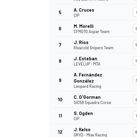
A. Cruces
5
CIP
M. Morelli
6
CFMOTO Aspar Team
J. Ríos
7
Rivacold Snipers Team
J. Esteban
8
LEVELUP - MTA
A. Fernández
9
González
Leopard Racing
C. O'Gorman
10
SIC58 Squadra Corse
S. Ogden
11
CIP
J. Kelso
12
GRYD - Mlav Racing