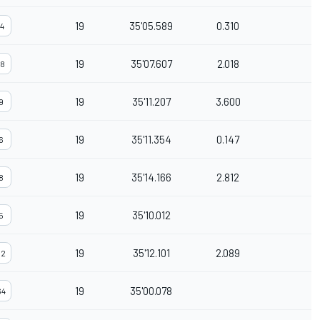
19
35'05.589
0.310
14
19
35'07.607
2.018
18
19
35'11.207
3.600
9
19
35'11.354
0.147
6
19
35'14.166
2.812
8
19
35'10.012
5
19
35'12.101
2.089
32
19
35'00.078
64