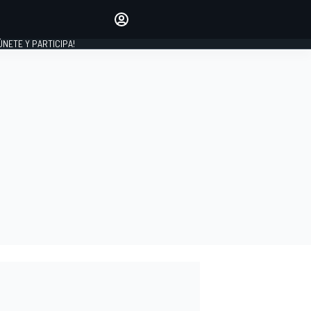
Haz que tu voz se escuche
comentando los artículos
 ÚNETE Y PARTICIPA!
INICIAR SESIÓN
EDICIÓN
ESPAÑA