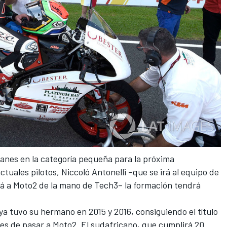
planes en la categoría pequeña para la próxima
ctuales pilotos, Niccoló Antonelli –que se irá al equipo de
rá a
Moto2
de la mano de Tech3
–
la formación tendrá
ya tuvo su hermano en 2015 y 2016,
consiguiendo el título
 de pasar a Moto2. El sudafricano, que cumplirá 20