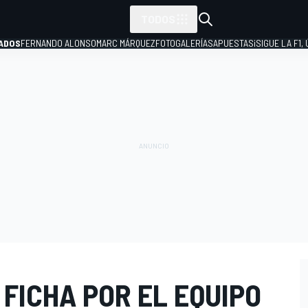
TODOS
ADOS
FERNANDO ALONSO
MARC MÁRQUEZ
FOTOGALERÍAS
APUESTAS
¡SIGUE LA F1,
P
FICHA POR EL EQUIPO