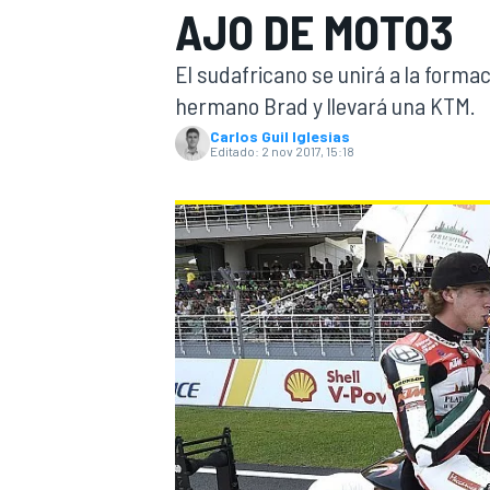
AJO DE MOTO3
INDYCAR
WRC
El sudafricano se unirá a la form
hermano Brad y llevará una KTM.
Carlos Guil Iglesias
Editado:
2 nov 2017, 15:18
WEC
FÓRMULA E