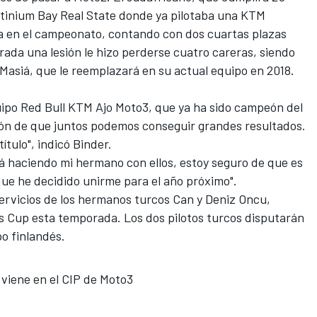
latinium Bay Real State donde ya pilotaba una KTM
a en el campeonato, contando con dos cuartas plazas
ada una lesión le hizo perderse cuatro careras, siendo
 Masiá, que
le reemplazará en su actual equipo en 2018
.
uipo Red Bull KTM Ajo
Moto3
, que ya ha sido campeón del
ón de que juntos podemos conseguir grandes resultados.
título", indicó Binder.
á haciendo mi hermano con ellos, estoy seguro de que es
 que he decidido unirme para el año próximo".
servicios de los hermanos turcos Can y Deniz Oncu,
es Cup esta temporada. Los dos pilotos turcos disputarán
po finlandés.
 viene en el CIP de Moto3