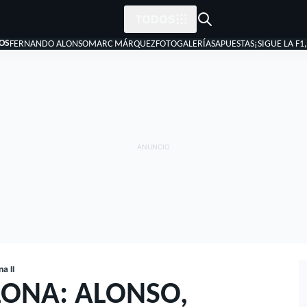
TODOS
OS
FERNANDO ALONSO
MARC MÁRQUEZ
FOTOGALERÍAS
APUESTAS
¡SIGUE LA F1
a II
ONA: ALONSO,