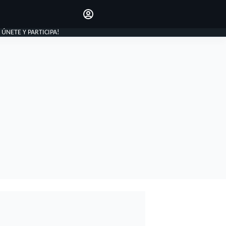
Haz que tu voz se escuche
comentando los artículos
INICIAR SESIÓN
, ÚNETE Y PARTICIPA!
EDICIÓN
ESPAÑA