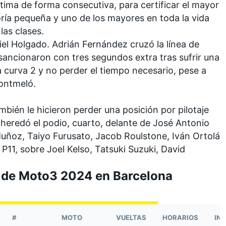
ima de forma consecutiva, para certificar el mayor
oría pequeña y uno de los mayores en toda la vida
las clases.
el Holgado. Adrián Fernández cruzó la línea de
 sancionaron con tres segundos extra tras sufrir una
 curva 2 y no perder el tiempo necesario, pese a
Montmeló.
bién le hicieron perder una posición por pilotaje
 heredó el podio, cuarto, delante de José Antonio
Muñoz, Taiyo Furusato,
Jacob Roulstone
, Iván Ortolá
a P11, sobre Joel Kelso,
Tatsuki Suzuki
,
David
a de Moto3 2024 en Barcelona
#
MOTO
VUELTAS
HORARIOS
IN