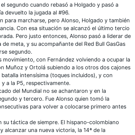
en el segundo cuando rebasó a Holgado y pasó a
a devuelto la jugada al #96.
rón para marcharse, pero Alonso, Holgado y también
ancia. Con esa situación se alcanzó el último tercio
orada. Pero justo entonces, Alonso pasó a liderar de
ta de meta, y su acompañante del Red Bull GasGas
rse segundo.
ás movimiento, con Fernández volviendo a ocupar la
 con Muñoz y Ortolá subiendo a los otros dos cajones
batalla intensísima (toques incluidos), y con
y a la P5, respectivamente.
icado del Mundial no se achantaron y en la
segundo y tercero. Fue Alonso quien tomó la
consecutivas para volver a colocarse primero antes
on su táctica de siempre. El hispano-colombiano
y alcanzar una nueva victoria, la 14ª de la