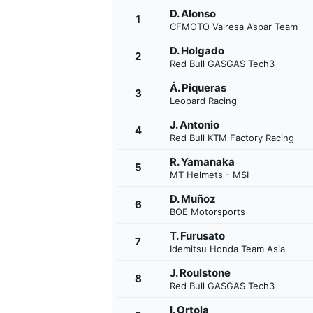
D. Alonso
1
CFMOTO Valresa Aspar Team
D. Holgado
2
Red Bull GASGAS Tech3
Á. Piqueras
3
Leopard Racing
J. Antonio
4
Red Bull KTM Factory Racing
R. Yamanaka
5
MT Helmets - MSI
D. Muñoz
6
BOE Motorsports
T. Furusato
7
Idemitsu Honda Team Asia
J. Roulstone
8
Red Bull GASGAS Tech3
I. Ortola