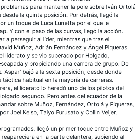
o problemas para mantener la pole sobre Iván Ortolá
desde la quinta posición. Por detrás, llegó la
por un toque de
Luca Lunetta
por el que le
. Y con el paso de las curvas, llegó la acción.
 a perseguir al líder, mientras que tras el
David Muñoz
, Adrián Fernández y Ángel Piqueras.
el liderato y se vio superado por Holgado,
scapada y propiciando una carrera de grupo. De
 'Aspar' bajó a la sexta posición, desde donde
u táctica habitual en la mayoría de carreras.
era, el liderato lo heredó uno de los pilotos del
Holgado segundo. Pero antes del ecuador de la
omandar sobre Muñoz, Fernández, Ortolá y Piqueras,
 por
Joel Kelso
,
Taiyo Furusato
y
Collin Veijer
.
 programados, llegó un primer toque entre Muñoz y
 reapareciera en la parte delantera, subiendo al