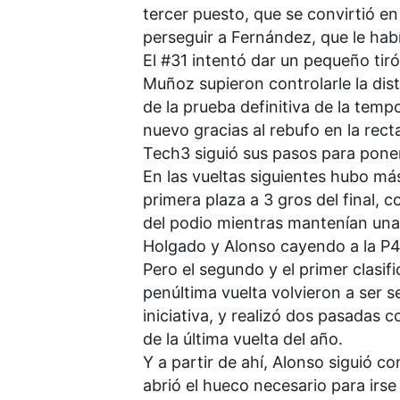
tercer puesto, que se convirtió 
perseguir a Fernández, que le habí
El #31 intentó dar un pequeño ti
Muñoz supieron controlarle la dist
de la prueba definitiva de la temp
nuevo gracias al rebufo en la rec
MÁS CATEGORÍAS
Tech3
siguió sus pasos para pone
En las vueltas siguientes hubo m
primera plaza a 3 gros del final,
del podio mientras mantenían una 
Holgado y Alonso cayendo a la P4 
Pero el segundo y el primer clasif
penúltima vuelta volvieron a ser 
iniciativa, y realizó dos pasadas 
de la última vuelta del año.
Y a partir de ahí, Alonso siguió c
abrió el hueco necesario para irse 