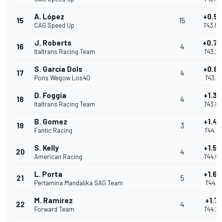
A. López
+0.5
15
15
CAG Speed Up
1'43.0
J. Roberts
+0.7
16
4
Italtrans Racing Team
1'43.2
S. Garcia Dols
+0.8
17
4
Pons Wegow Los40
1'43.4
D. Foggia
+1.3
18
4
Italtrans Racing Team
1'43.8
B. Gomez
+1.4
19
3
Fantic Racing
1'44.0
S. Kelly
+1.5
20
4
American Racing
1'44.0
L. Porta
+1.6
21
5
Pertamina Mandalika SAG Team
1'44.15
M. Ramírez
+1.71
22
4
Forward Team
1'44.2