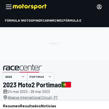
FÓRMULA 1
MOTOGP
INDYCAR
WRC
WEC
FÓRMULA E
PORTIMAO
presentado por
2023 Moto2 Portimao
24 mar 2023 - 26 mar 2023
Algarve International Circuit, PT
Resumen
Resultados
Noticias