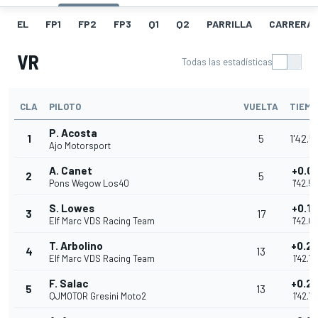
EL
FP1
FP2
FP3
Q1
Q2
PARRILLA
CARRERA
VR
Todas las estadísticas
CLA
PILOTO
VUELTA
TIEMP
P. Acosta
1
5
1'42.5
Ajo Motorsport
A. Canet
+0.0
2
5
Pons Wegow Los40
1'42.5
S. Lowes
+0.1
3
17
Elf Marc VDS Racing Team
1'42.6
T. Arbolino
+0.2
4
13
Elf Marc VDS Racing Team
1'42.7
F. Salac
+0.2
5
13
QJMOTOR Gresini Moto2
1'42.7