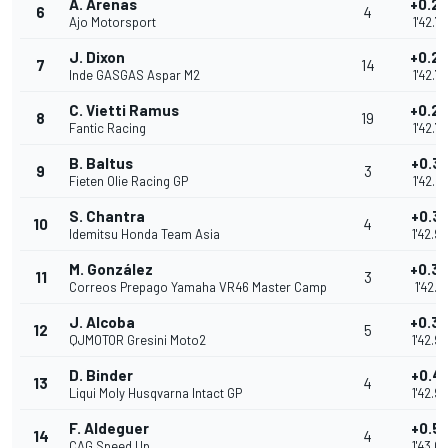
A. Arenas
+0.2
6
4
Ajo Motorsport
1'42.7
J. Dixon
+0.2
7
14
Inde GASGAS Aspar M2
1'42.7
C. Vietti Ramus
+0.2
8
19
Fantic Racing
1'42.7
B. Baltus
+0.3
9
3
Fieten Olie Racing GP
1'42.8
S. Chantra
+0.3
10
4
Idemitsu Honda Team Asia
1'42.9
M. González
+0.3
11
3
Correos Prepago Yamaha VR46 Master Camp
1'42.91
J. Alcoba
+0.3
12
5
QJMOTOR Gresini Moto2
1'42.9
D. Binder
+0.4
13
4
Liqui Moly Husqvarna Intact GP
1'42.9
F. Aldeguer
+0.5
14
4
CAG Speed Up
1'43.0