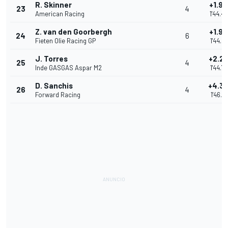
R. Skinner
+1.9
23
4
American Racing
1'44.4
Z. van den Goorbergh
+1.9
24
6
Fieten Olie Racing GP
1'44.5
J. Torres
+2.2
25
4
Inde GASGAS Aspar M2
1'44.7
D. Sanchis
+4.3
26
4
Forward Racing
1'46.8