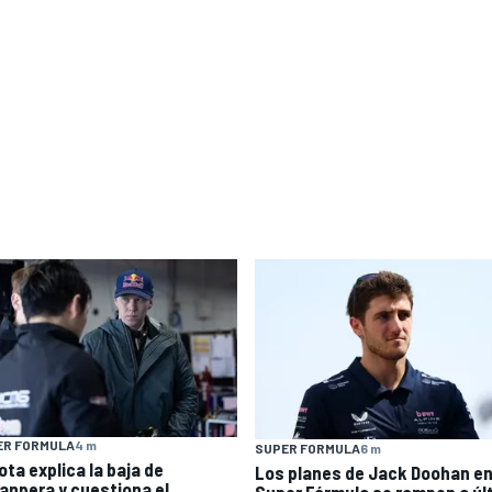
ER FORMULA
4 m
SUPER FORMULA
6 m
ota explica la baja de
Los planes de Jack Doohan en
anpera y cuestiona el
Super Fórmula se rompen a úl