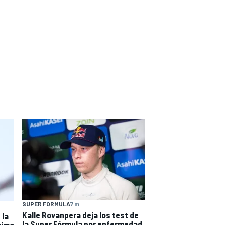
SUPER FORMULA
7 m
Kalle Rovanpera deja los test de
 la
la Super Fórmula por enfermedad
tima