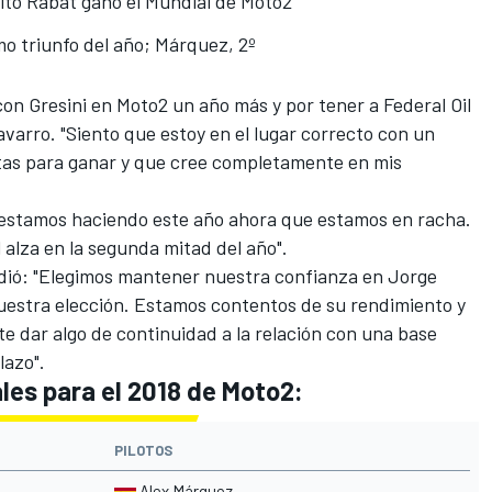
ito Rabat ganó el Mundial de Moto2
imo triunfo del año; Márquez, 2º
con Gresini en
Moto2
un año más y por tener a Federal Oil
varro. "Siento que estoy en el lugar correcto con un
tas para ganar y que cree completamente en mis
ue estamos haciendo este año ahora que estamos en racha.
 alza en la segunda mitad del año".
ñadió: "Elegimos mantener nuestra confianza en Jorge
nuestra elección. Estamos contentos de su rendimiento y
te dar algo de
continuidad a la relación
con una base
lazo".
les para el 2018 de Moto2:
PILOTOS
Alex Márquez