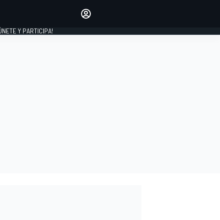
Haz que tu voz se escuche
comentando los artículos
 ÚNETE Y PARTICIPA!
INICIAR SESIÓN
EDICIÓN
ESPAÑA