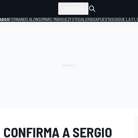
TODOS
ADOS
FERNANDO ALONSO
MARC MÁRQUEZ
FOTOGALERÍAS
APUESTAS
¡SIGUE LA F1,
P
 CONFIRMA A SERGIO