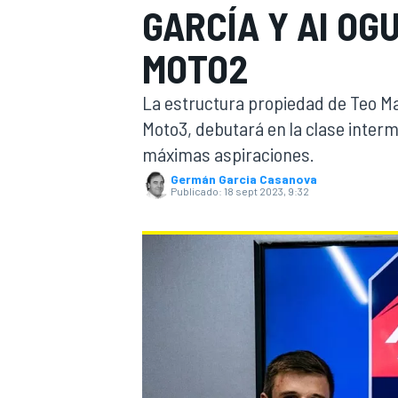
GARCÍA Y AI OG
INDYCAR
WRC
MOTO2
La estructura propiedad de Teo Mar
Moto3, debutará en la clase interme
máximas aspiraciones.
Germán Garcia Casanova
Publicado:
18 sept 2023, 9:32
WEC
FÓRMULA E