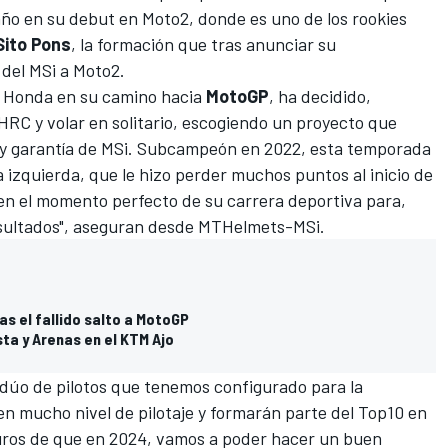
 año en su debut en Moto2, donde es uno de los rookies
Sito Pons
, la formación que tras anunciar su
 del MSi a Moto2.
io Honda en su camino hacia
MotoGP
, ha decidido,
HRC y volar en solitario
, escogiendo un proyecto que
l y garantía de MSi. Subcampeón en 2022, esta temporada
izquierda, que le hizo perder muchos puntos al inicio de
n el momento perfecto de su carrera deportiva para,
esultados", aseguran desde MTHelmets-MSi.
s el fallido salto a MotoGP
sta y Arenas en el KTM Ajo
 dúo de pilotos que tenemos configurado para la
en mucho nivel de pilotaje y formarán parte del Top10 en
uros de que en 2024, vamos a poder hacer un buen