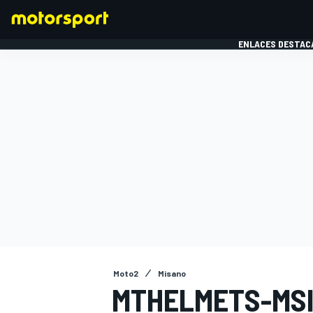
ENLACES DESTAC
FÓRMULA 1
MOTOG
Moto2
Misano
MTHELMETS-MSI