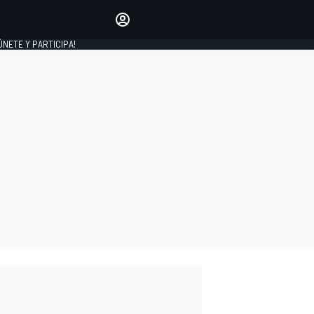
Haz que tu voz se escuche
comentando los artículos
 ÚNETE Y PARTICIPA!
INICIAR SESIÓN
EDICIÓN
ESPAÑA