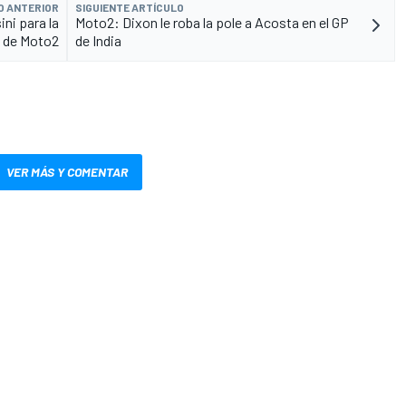
O ANTERIOR
SIGUIENTE ARTÍCULO
ini para la
Moto2: Dixon le roba la pole a Acosta en el GP
 de Moto2
de India
VER MÁS Y COMENTAR