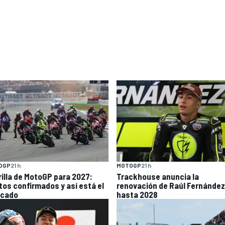
OGP
21 h
MOTOGP
21 h
rilla de MotoGP para 2027:
Trackhouse anuncia la
otos confirmados y así está el
renovación de Raúl Fernández
cado
hasta 2028