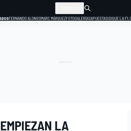
TODOS
ADOS
FERNANDO ALONSO
MARC MÁRQUEZ
FOTOGALERÍAS
APUESTAS
¡SIGUE LA F1,
P
 EMPIEZAN LA