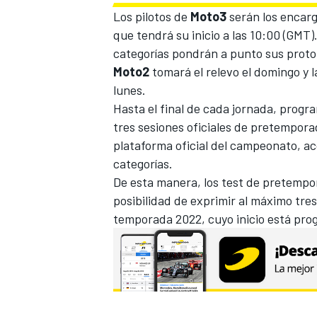
Los pilotos de
Moto3
serán los encarg
que tendrá su inicio a las 10:00 (GMT
categorías pondrán a punto sus protot
Moto2
tomará el relevo el domingo y la
lunes.
Hasta el final de cada jornada, progra
tres sesiones oficiales de pretempor
plataforma oficial del campeonato, a
categorías.
De esta manera, los test de pretempor
MÁS CATEGORÍAS
posibilidad de exprimir al máximo tres
temporada 2022, cuyo inicio está pro