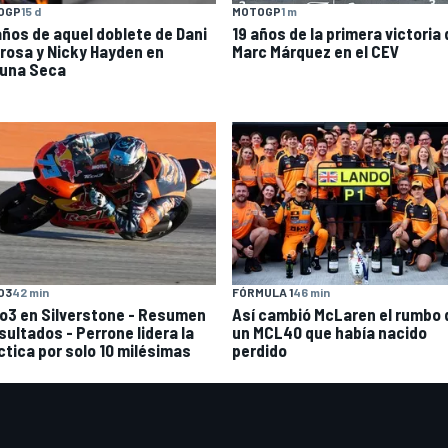
OGP
15 d
MOTOGP
1 m
años de aquel doblete de Dani
19 años de la primera victoria
rosa y Nicky Hayden en
Marc Márquez en el CEV
una Seca
O3
42 min
FÓRMULA 1
46 min
o3 en Silverstone - Resumen
Así cambió McLaren el rumbo 
sultados - Perrone lidera la
un MCL40 que había nacido
ctica por solo 10 milésimas
perdido