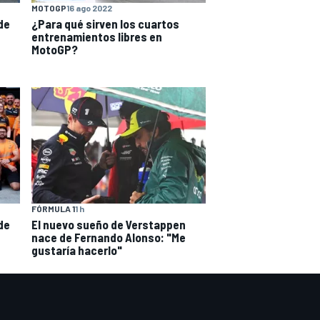
MOTOGP
16 ago 2022
 de
¿Para qué sirven los cuartos
entrenamientos libres en
MotoGP?
FÓRMULA 1
1 h
de
El nuevo sueño de Verstappen
nace de Fernando Alonso: "Me
gustaría hacerlo"