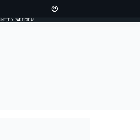
Haz que tu voz se escuche
comentando los artículos
 ÚNETE Y PARTICIPA!
INICIAR SESIÓN
EDICIÓN
ESPAÑA