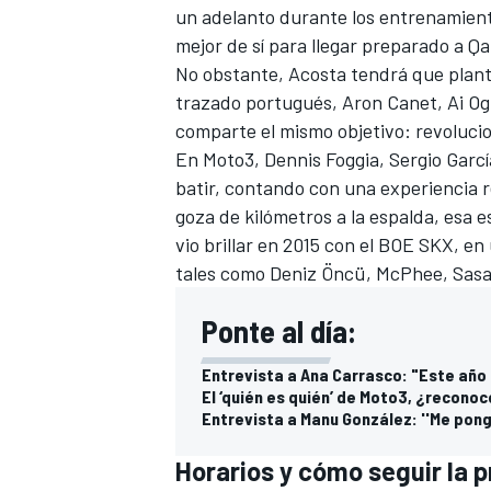
un adelanto durante los entrenamient
mejor de sí para llegar preparado a Qa
No obstante, Acosta tendrá que plant
trazado portugués, Aron Canet, Ai Og
comparte el mismo objetivo: revolucio
En
Moto3
, Dennis Foggia, Sergio Garc
batir, contando con una experiencia re
goza de kilómetros a la espalda, esa 
vio brillar en 2015 con el BOE SKX, en
tales como Deniz Öncü, McPhee, Sasak
Ponte al día:
Entrevista a Ana Carrasco: "Este año s
El ‘quién es quién’ de Moto3, ¿recono
Entrevista a Manu González: ''Me pong
Horarios y cómo seguir la