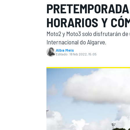
PRETEMPORADA 
INDYCAR
WRC
HORARIOS Y CÓ
Moto2 y Moto3 solo disfrutarán de
Internacional do Algarve.
Alba Meis
Editado:
18 feb 2022, 15:05
WEC
FÓRMULA E