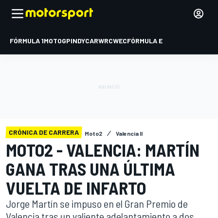
FÓRMULA 1
MOTOGP
INDYCAR
WRC
WEC
FÓRMULA E
CRÓNICA DE CARRERA
Moto2
Valencia II
MOTO2 - VALENCIA: MARTÍN
GANA TRAS UNA ÚLTIMA
VUELTA DE INFARTO
Jorge Martín se impuso en el Gran Premio de
Valencia tras un valiente adelantamiento a dos