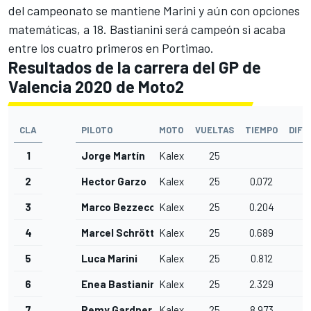
del campeonato se mantiene Marini y aún con opciones
matemáticas, a 18. Bastianini será campeón si acaba
entre los cuatro primeros en Portimao.
Resultados de la carrera del GP de
Valencia 2020 de Moto2
CLA
PILOTO
MOTO
VUELTAS
TIEMPO
DIFE
1
Jorge Martín
Kalex
25
2
Hector Garzo
Kalex
25
0.072
3
Marco Bezzecchi
Kalex
25
0.204
4
Marcel Schrötter
Kalex
25
0.689
5
Luca Marini
Kalex
25
0.812
6
Enea Bastianini
Kalex
25
2.329
7
Remy Gardner
Kalex
25
8.973