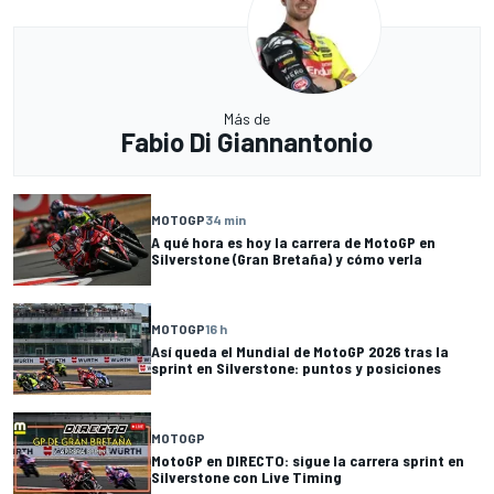
Más de
Fabio Di Giannantonio
MOTOGP
34 min
A qué hora es hoy la carrera de MotoGP en
Silverstone (Gran Bretaña) y cómo verla
MOTOGP
16 h
Así queda el Mundial de MotoGP 2026 tras la
sprint en Silverstone: puntos y posiciones
MOTOGP
MotoGP en DIRECTO: sigue la carrera sprint en
Silverstone con Live Timing