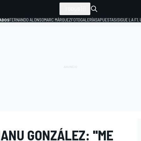
TODOS
ADOS
FERNANDO ALONSO
MARC MÁRQUEZ
FOTOGALERÍAS
APUESTAS
¡SIGUE LA F1,
P
ANU GONZÁLEZ: ''ME