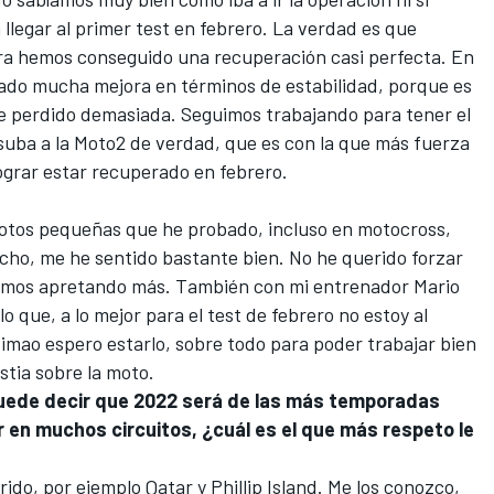
llegar al primer test en febrero. La verdad es que
 iQtra hemos conseguido una recuperación casi perfecta. En
ado mucha mejora en términos de estabilidad, porque es
he perdido demasiada. Seguimos trabajando para tener el
suba a la Moto2 de verdad, que es con la que más fuerza
ograr estar recuperado en febrero.
 motos pequeñas que he probado, incluso en motocross,
cho, me he sentido bastante bien. No he querido forzar
amos apretando más. También con mi entrenador Mario
 que, a lo mejor para el test de febrero no estoy al
timao espero estarlo, sobre todo para poder trabajar bien
stia sobre la moto.
 puede decir que 2022 será de las más temporadas
ar en muchos circuitos, ¿cuál es el que más respeto le
ido, por ejemplo Qatar y Phillip Island. Me los conozco,