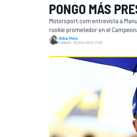
PONGO MÁS PRES
INDYCAR
WRC
Motorsport.com entrevista a Manu 
rookie prometedor en el Campeona
Alba Meis
Editado:
20 ene 2022, 3:55
WEC
FÓRMULA E