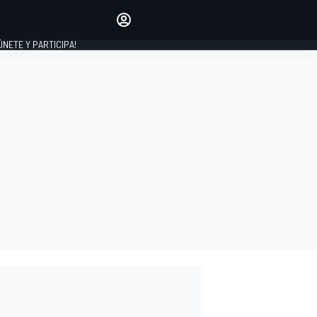
Haz que tu voz se escuche
comentando los artículos
 ÚNETE Y PARTICIPA!
INICIAR SESIÓN
EDICIÓN
ESPAÑA