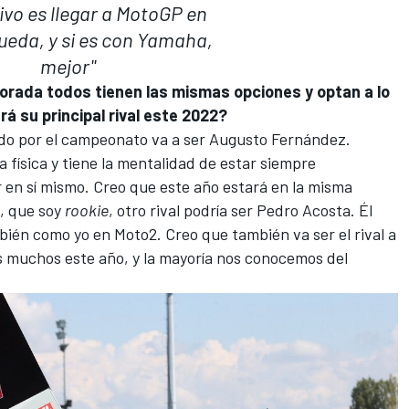
tivo es llegar a MotoGP en
ueda, y si es con Yamaha,
mejor''
rada todos tienen las mismas opciones y optan a lo
rá su principal rival este 2022?
ando por el campeonato va a ser
Augusto Fernández
.
física y tiene la mentalidad de estar siempre
 en sí mismo. Creo que este año estará en la misma
í, que soy
rookie
, otro rival podría ser
Pedro Acosta
. Él
ién como yo en Moto2. Creo que también va ser el rival a
s muchos este año, y la mayoría nos conocemos del