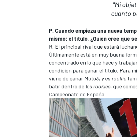
''Mi obje
cuanto p
P.
Cuando empieza una nueva tempo
mismo: el título. ¿Quién cree que se
R. El principal rival que estará luch
Últimamente está en muy buena forma 
concentrado en lo que hace y trabajar
condición para ganar el título. Para m
viene de ganar Moto3, y es
rookie
tamb
MÁS CATEGORÍAS
batir dentro de los
rookies
, que somo
Campeonato de España.