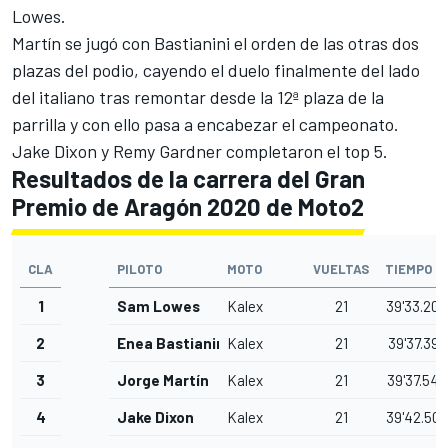
Lowes.
Martín se jugó con Bastianini el orden de las otras dos
plazas del podio, cayendo el duelo finalmente del lado
del italiano tras remontar desde la 12ª plaza de la
parrilla y con ello pasa a encabezar el
campeonato
.
Jake Dixon y Remy Gardner completaron el top 5.
Resultados de la carrera del Gran
Premio de Aragón 2020 de Moto2
CLA
PILOTO
MOTO
VUELTAS
TIEMPO
1
Sam Lowes
Kalex
21
39'33.202
2
Enea Bastianini
Kalex
21
39'37.397
3
Jorge Martín
Kalex
21
39'37.542
4
Jake Dixon
Kalex
21
39'42.500