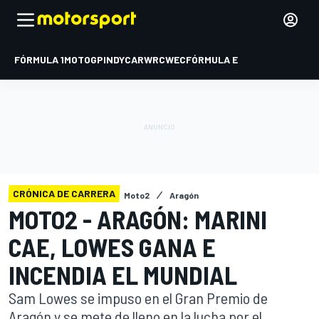
FÓRMULA 1
MOTOGP
INDYCAR
WRC
WEC
FÓRMULA E
CRÓNICA DE CARRERA
Moto2
Aragón
MOTO2 - ARAGÓN: MARINI
CAE, LOWES GANA E
INCENDIA EL MUNDIAL
Sam Lowes se impuso en el Gran Premio de
Aragón y se mete de lleno en la lucha por el