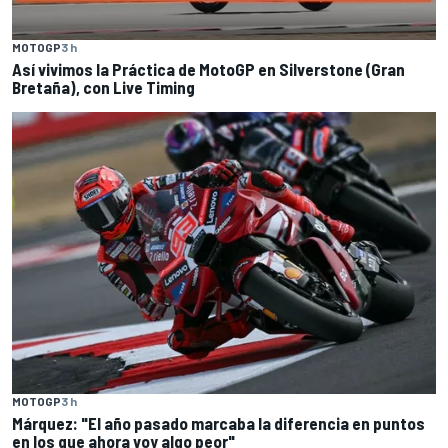
MOTOGP
3 h
Así vivimos la Práctica de MotoGP en Silverstone (Gran
Bretaña), con Live Timing
MOTOGP
3 h
Márquez: "El año pasado marcaba la diferencia en puntos
en los que ahora voy algo peor"