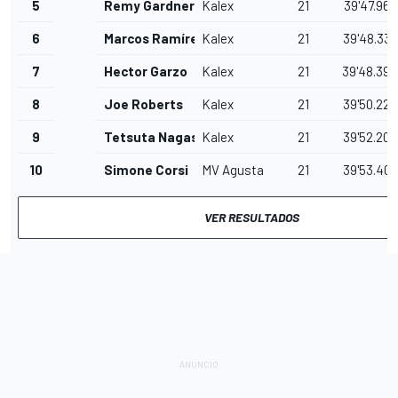
5
Remy Gardner
Kalex
21
39'47.967
6
Marcos Ramírez
Kalex
21
39'48.332
7
Hector Garzo
Kalex
21
39'48.394
8
Joe Roberts
Kalex
21
39'50.226
9
Tetsuta Nagashima
Kalex
21
39'52.202
10
Simone Corsi
MV Agusta
21
39'53.408
VER RESULTADOS