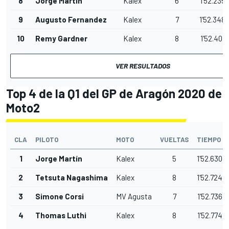
8
Jorge Martín
Kalex
6
1'52.235
9
Augusto Fernandez
Kalex
7
1'52.348
10
Remy Gardner
Kalex
8
1'52.401
VER RESULTADOS
Top 4 de la Q1 del GP de Aragón 2020 de
Moto2
CLA
PILOTO
MOTO
VUELTAS
TIEMPO
1
Jorge Martín
Kalex
5
1'52.630
2
Tetsuta Nagashima
Kalex
8
1'52.724
3
Simone Corsi
MV Agusta
7
1'52.736
4
Thomas Luthi
Kalex
8
1'52.774