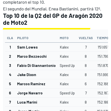
completaron el top 10.
El segundo del Mundial, Enea Bastianini, partirá 12º.
Top 10 de la Q2 del GP de Aragón 2020
de Moto2
CLA
PILOTO
MOTO
VUELTAS
TIEMPO
1
Sam Lowes
Kalex
7
1'51.651
2
Marco Bezzecchi
Kalex
8
1'51.799
3
Fabio Di Giannantonio
Speed Up
8
1'51.870
4
Jake Dixon
Kalex
8
1'51.999
5
Marcos Ramírez
Kalex
6
1'52.166
6
Jorge Navarro
Speed Up
7
1'52.167
7
Luca Marini
Kalex
8
1'52.188