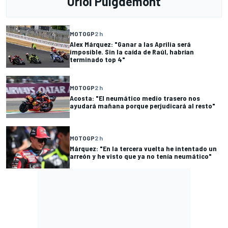
Oriol Puigdemont
MOTOGP
2 h
Alex Márquez: "Ganar a las Aprilia será
imposible. Sin la caída de Raúl, habrían
terminado top 4"
MOTOGP
2 h
Acosta: "El neumático medio trasero nos
ayudará mañana porque perjudicará al resto"
MOTOGP
2 h
Márquez: "En la tercera vuelta he intentado un
arreón y he visto que ya no tenía neumático"