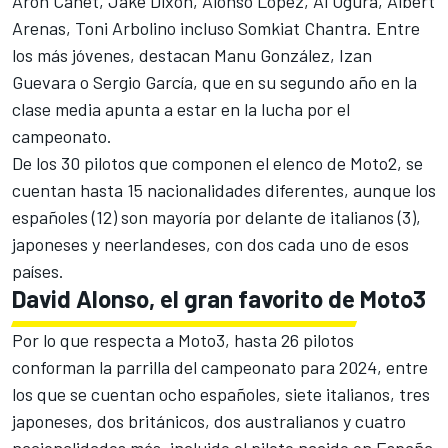
Aron Canet
,
Jake Dixon
, Alonso López,
Ai Ogura
,
Albert
Arenas
, Toni Arbolino incluso
Somkiat Chantra
. Entre
los más jóvenes, destacan Manu González,
Izan
Guevara
o Sergio García, que en su segundo año en la
clase media apunta a estar en la lucha por el
campeonato.
De los 30 pilotos que componen el elenco de Moto2, se
cuentan hasta 15 nacionalidades diferentes, aunque los
españoles (12) son mayoría por delante de italianos (3),
japoneses y neerlandeses, con dos cada uno de esos
países.
David Alonso, el gran favorito de Moto3
Por lo que respecta a Moto3, hasta 26 pilotos
conforman la parrilla del campeonato para 2024, entre
los que se cuentan ocho españoles, siete italianos, tres
japoneses, dos británicos, dos australianos y cuatro
nacionalidades más, incluido el piloto nacido en España