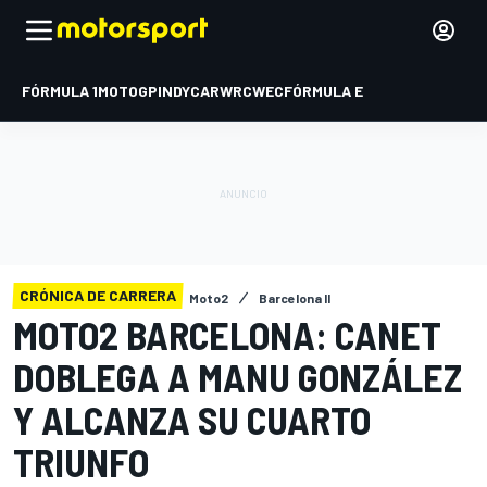
FÓRMULA 1
MOTOGP
INDYCAR
WRC
WEC
FÓRMULA E
CRÓNICA DE CARRERA
Moto2
Barcelona II
MOTO2 BARCELONA: CANET
DOBLEGA A MANU GONZÁLEZ
Y ALCANZA SU CUARTO
TRIUNFO