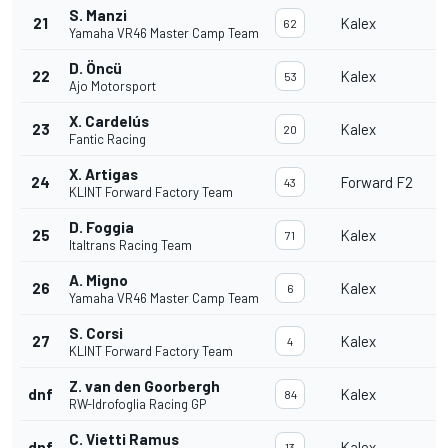
S. Manzi
21
Kalex
62
Yamaha VR46 Master Camp Team
D. Öncü
22
Kalex
53
Ajo Motorsport
X. Cardelús
23
Kalex
20
Fantic Racing
X. Artigas
24
Forward F2
43
KLINT Forward Factory Team
D. Foggia
25
Kalex
71
Italtrans Racing Team
A. Migno
26
Kalex
6
Yamaha VR46 Master Camp Team
S. Corsi
27
Kalex
4
KLINT Forward Factory Team
Z. van den Goorbergh
dnf
Kalex
84
RW-Idrofoglia Racing GP
C. Vietti Ramus
dnf
Kalex
13