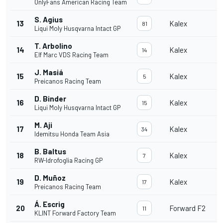
OnlyFans American Racing Team
S. Agius
13
Kalex
81
Liqui Moly Husqvarna Intact GP
T. Arbolino
14
Kalex
14
Elf Marc VDS Racing Team
J. Masiá
15
Kalex
5
Preicanos Racing Team
D. Binder
16
Kalex
15
Liqui Moly Husqvarna Intact GP
M. Aji
17
Kalex
34
Idemitsu Honda Team Asia
B. Baltus
18
Kalex
7
RW-Idrofoglia Racing GP
D. Muñoz
19
Kalex
17
Preicanos Racing Team
Á. Escrig
20
Forward F2
11
KLINT Forward Factory Team