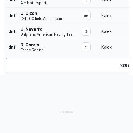
Ajo Motorsport
J. Dixon
dnf
Kalex
96
CFMOTO Inde Aspar Team
J. Navarro
dnf
Kalex
9
OnlyFans American Racing Team
R. Garcia
dnf
Kalex
31
Fantic Racing
VER R