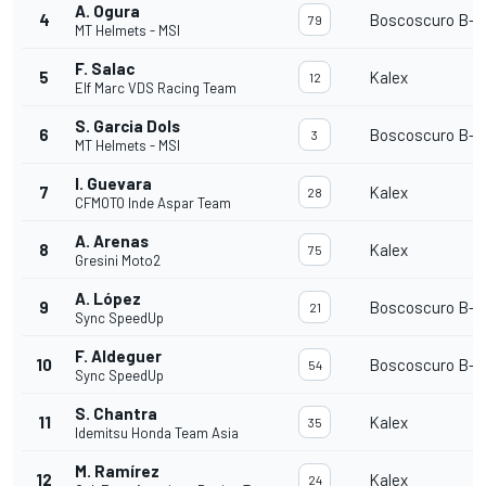
A. Ogura
4
Boscoscuro B-2
79
MT Helmets - MSI
F. Salac
5
Kalex
12
Elf Marc VDS Racing Team
S. Garcia Dols
6
Boscoscuro B-2
3
MT Helmets - MSI
I. Guevara
7
Kalex
28
CFMOTO Inde Aspar Team
A. Arenas
8
Kalex
75
Gresini Moto2
A. López
9
Boscoscuro B-2
21
Sync SpeedUp
F. Aldeguer
10
Boscoscuro B-2
54
Sync SpeedUp
S. Chantra
11
Kalex
35
Idemitsu Honda Team Asia
M. Ramírez
12
Kalex
24