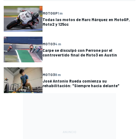
MOTOGP
1 m
Todas las motos de Marc Márquez en MotoGP,
Moto2 y 125cc
MOTO3
4 m
Carpe se disculpó con Perrone por el
controvertido final de Moto3 en Austin
MOTO3
8 m
José Antonio Rueda comienza su
rehabilitación: "Siempre hacia delante"