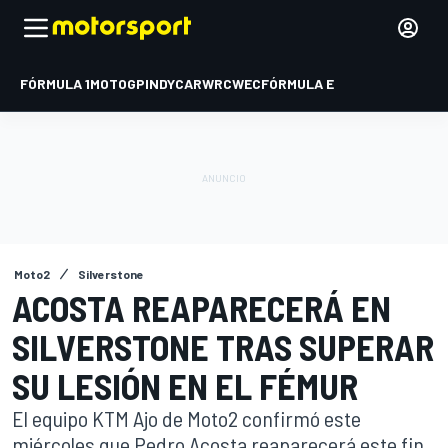
FÓRMULA 1
MOTOGP
INDYCAR
WRC
WEC
FÓRMULA E
Moto2
Silverstone
ACOSTA REAPARECERÁ EN
SILVERSTONE TRAS SUPERAR
SU LESIÓN EN EL FÉMUR
El equipo KTM Ajo de Moto2 confirmó este
miércoles que Pedro Acosta reaparecerá este fin