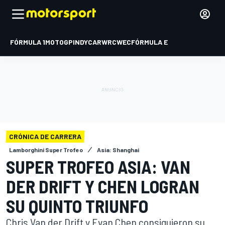
FÓRMULA 1
MOTOGP
INDYCAR
WRC
WEC
FÓRMULA E
CRÓNICA DE CARRERA
Lamborghini Super Trofeo
Asia: Shanghai
SUPER TROFEO ASIA: VAN
DER DRIFT Y CHEN LOGRAN
SU QUINTO TRIUNFO
Chris Van der Drift y Evan Chen consiguieron su