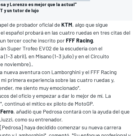
sa y Lorenzo es mejor que la actual"
 y un tutor de lujo
apel de probador oficial de
KTM
, algo que sigue
l español probará en las cuatro ruedas en tres citas del
un tercer coche inscrito por
FFF Racing
.
cán Super Trofeo EVO2 de la escudería con el
 (1-3 abril), en Misano (1-3 julio) y en el Circuito
de noviembre)..
a nueva aventura con Lamborghini y el FFF Racing
 mi primera experiencia sobre las cuatro ruedas y,
ender, me siento muy emocionado".
cos del oficio y empezar a dar lo mejor de mí. La
, continuó el mítico ex piloto de MotoGP.
 Ferro
, añadió que Pedrosa contará con la ayuda del que
Liuzzi
, como su entrenador.
[Pedrosa] haya decidido comenzar su nueva carrera
unto y Lamborghini", comentó. "Su enfoque profesional y