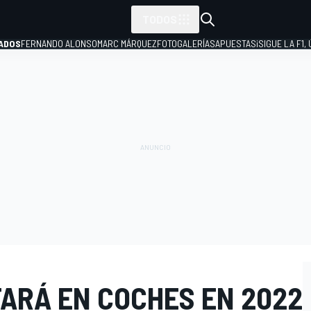
TODOS
ADOS
FERNANDO ALONSO
MARC MÁRQUEZ
FOTOGALERÍAS
APUESTAS
¡SIGUE LA F1,
P
ARÁ EN COCHES EN 2022