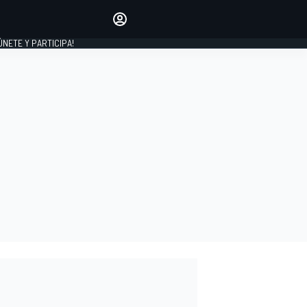
Haz que tu voz se escuche
comentando los artículos
 ÚNETE Y PARTICIPA!
INICIAR SESIÓN
EDICIÓN
ESPAÑA