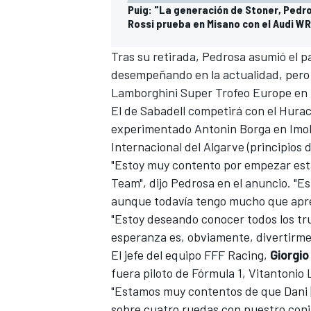
Puig: "La generación de Stoner, Pedro
Rossi prueba en Misano con el Audi WRT
Tras su retirada, Pedrosa asumió el p
desempeñando en la actualidad, pero e
Lamborghini Super Trofeo Europe en 
El de Sabadell competirá con el Hura
experimentado
Antonin Borga
en Imola
Internacional del Algarve (principios 
"Estoy muy contento por empezar est
Team", dijo Pedrosa en el anuncio. "Es
aunque todavía tengo mucho que apr
"Estoy deseando conocer todos los tru
esperanza es, obviamente, divertirme"
El jefe del equipo FFF Racing,
Giorgio
fuera piloto de Fórmula 1,
Vitantonio 
"Estamos muy contentos de que Dani 
sobre cuatro ruedas con nuestro conj