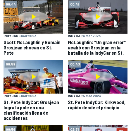
00:44
00:41
INDYCAR
6 mar 2023
INDYCAR
6 mar 2023
Scott McLaughlin y Romain
McLaughlin: "Un gran error"
Grosjean chocan en St.
acabó con Grosjean en la
Pete
batalla de la IndyCar en St.
00:59
00:43
INDYCAR
5 mar 2023
INDYCAR
4 mar 2023
St. Pete IndyCar: Grosjean
St. Pete IndyCar: Kirkwood,
logra la pole en una
rápido desde el principio
clasificación llena de
accidentes
00:56
02:31