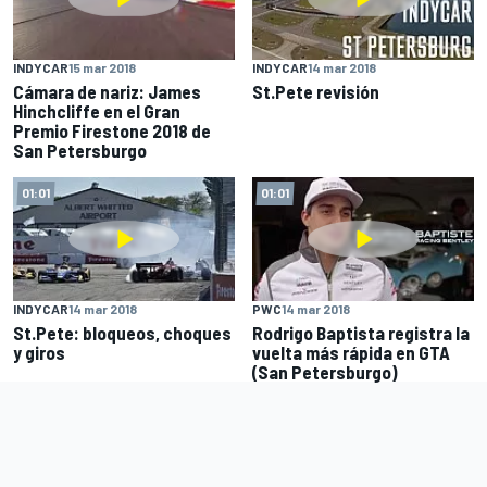
INDYCAR
15 mar 2018
INDYCAR
14 mar 2018
Cámara de nariz: James
St.Pete revisión
Hinchcliffe en el Gran
Premio Firestone 2018 de
San Petersburgo
01:01
01:01
INDYCAR
14 mar 2018
PWC
14 mar 2018
St.Pete: bloqueos, choques
Rodrigo Baptista registra la
y giros
vuelta más rápida en GTA
(San Petersburgo)