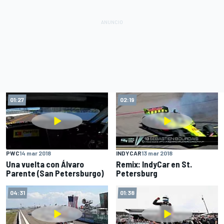
01:27
02:19
PWC
14 mar 2018
INDYCAR
13 mar 2018
Una vuelta con Álvaro
Remix: IndyCar en St.
Parente (San Petersburgo)
Petersburg
04:31
01:38