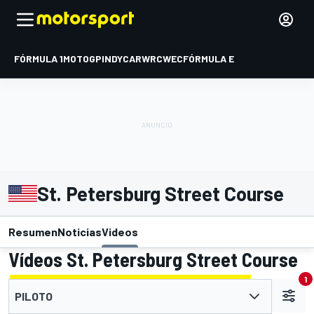
FÓRMULA 1
MOTOGP
INDYCAR
WRC
WEC
FÓRMULA E
St. Petersburg Street Course
Resumen
Noticias
Videos
Vídeos St. Petersburg Street Course
1
PILOTO