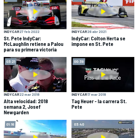
INDYCAR
27 feb 2022
INDYCAR
26 abr 2021
St. Pete IndyCar:
IndyCar: Colton Herta se
McLaughlin retiene a Palou
impone en St. Pete
para su primera victoria
03:21
00:39
INDYCAR
22 mar 2018
INDYCAR
17 mar 2018
Alta velocidad: 2018
Tag Heuer - la carrera St.
semana 2, Josef
Pete
Newgarden
01:16
03:40