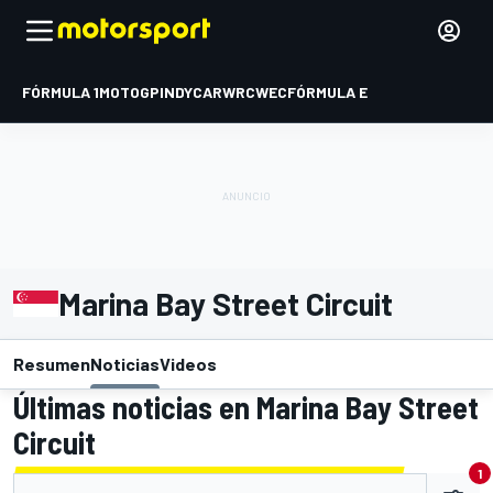
FÓRMULA 1
MOTOGP
INDYCAR
WRC
WEC
FÓRMULA E
Marina Bay Street Circuit
Resumen
Noticias
Videos
Últimas noticias en Marina Bay Street
Circuit
1