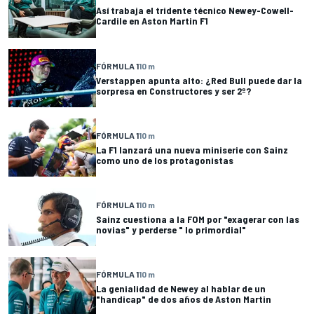
Así trabaja el tridente técnico Newey-Cowell-
Cardile en Aston Martin F1
FÓRMULA 1
10 m
Verstappen apunta alto: ¿Red Bull puede dar la
sorpresa en Constructores y ser 2º?
FÓRMULA 1
10 m
La F1 lanzará una nueva miniserie con Sainz
como uno de los protagonistas
FÓRMULA 1
10 m
Sainz cuestiona a la FOM por "exagerar con las
novias" y perderse " lo primordial"
FÓRMULA 1
10 m
La genialidad de Newey al hablar de un
"handicap" de dos años de Aston Martin