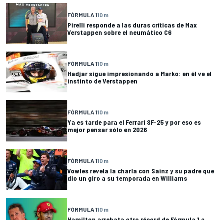
FÓRMULA 1
10 m
Pirelli responde a las duras críticas de Max
Verstappen sobre el neumático C6
FÓRMULA 1
10 m
Hadjar sigue impresionando a Marko: en él ve el
instinto de Verstappen
FÓRMULA 1
10 m
Ya es tarde para el Ferrari SF-25 y por eso es
mejor pensar sólo en 2026
FÓRMULA 1
10 m
Vowles revela la charla con Sainz y su padre que
dio un giro a su temporada en Williams
FÓRMULA 1
10 m
Hamilton arrebata otro récord de Fórmula 1 a