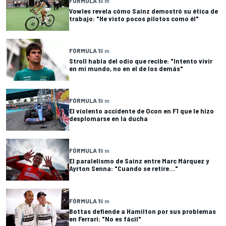
FÓRMULA 1
9 m
Vowles revela cómo Sainz demostró su ética de
trabajo: "He visto pocos pilotos como él"
FÓRMULA 1
9 m
Stroll habla del odio que recibe: "Intento vivir
en mi mundo, no en el de los demás"
FÓRMULA 1
9 m
El violento accidente de Ocon en F1 que le hizo
desplomarse en la ducha
FÓRMULA 1
9 m
El paralelismo de Sainz entre Marc Márquez y
Ayrton Senna: "Cuando se retire..."
FÓRMULA 1
9 m
Bottas defiende a Hamilton por sus problemas
en Ferrari: "No es fácil"