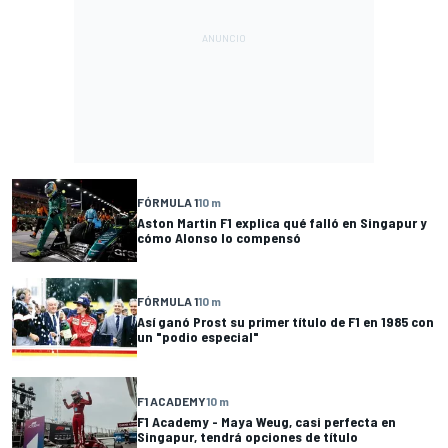
FÓRMULA 1
10 m
Aston Martin F1 explica qué falló en Singapur y
cómo Alonso lo compensó
FÓRMULA 1
10 m
Así ganó Prost su primer título de F1 en 1985 con
un "podio especial"
F1 ACADEMY
10 m
F1 Academy - Maya Weug, casi perfecta en
Singapur, tendrá opciones de título