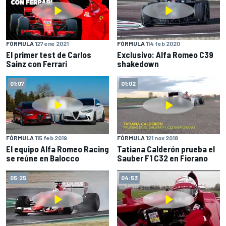
FÓRMULA 1
27 ene 2021
FÓRMULA 1
14 feb 2020
El primer test de Carlos
Exclusivo: Alfa Romeo C39
Sainz con Ferrari
shakedown
01:07
01:02
FÓRMULA 1
15 feb 2019
FÓRMULA 1
21 nov 2018
El equipo Alfa Romeo Racing
Tatiana Calderón prueba el
se reúne en Balocco
Sauber F1 C32 en Fiorano
05:25
04:53