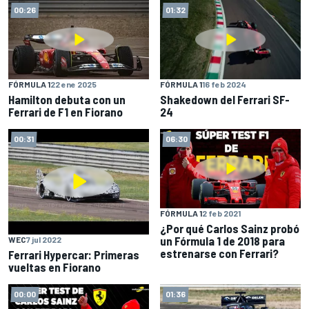
00:26
01:32
FÓRMULA 1
22 ene 2025
FÓRMULA 1
16 feb 2024
Hamilton debuta con un
Shakedown del Ferrari SF-
Ferrari de F1 en Fiorano
24
00:31
06:30
FÓRMULA 1
2 feb 2021
¿Por qué Carlos Sainz probó
un Fórmula 1 de 2018 para
WEC
7 jul 2022
estrenarse con Ferrari?
Ferrari Hypercar: Primeras
vueltas en Fiorano
00:00
01:36