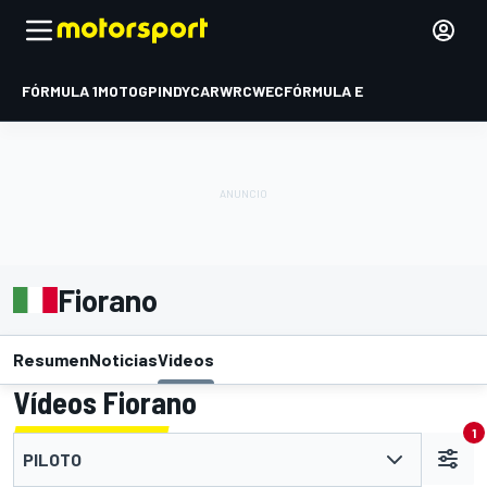
FÓRMULA 1
MOTOGP
INDYCAR
WRC
WEC
FÓRMULA E
Fiorano
Resumen
Noticias
Videos
Vídeos Fiorano
1
PILOTO