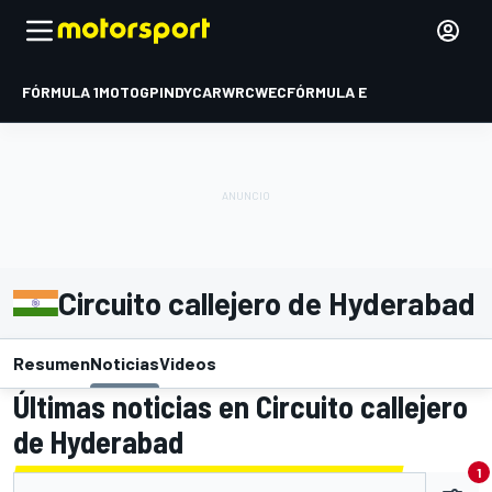
FÓRMULA 1
MOTOGP
INDYCAR
WRC
WEC
FÓRMULA E
Circuito callejero de Hyderabad
Resumen
Noticias
Videos
Últimas noticias en Circuito callejero
de Hyderabad
1