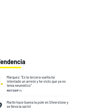
Tendencia
1
.
Márquez: "En la tercera vuelta he
intentado un arreón y he visto que ya no
tenía neumático"
MOTOGP
1 h
2
.
Martín hace buena la pole en Silverstone y
se lleva la sprint