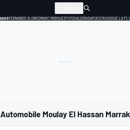
TODOS
ADOS
FERNANDO ALONSO
MARC MÁRQUEZ
FOTOGALERÍAS
APUESTAS
¡SIGUE LA F1,
P
al Automobile Moulay El Hassan Marra