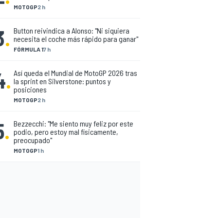
MOTOGP
2 h
3
.
Button reivindica a Alonso: "Ni siquiera
necesita el coche más rápido para ganar"
FÓRMULA 1
7 h
4
.
Así queda el Mundial de MotoGP 2026 tras
la sprint en Silverstone: puntos y
posiciones
MOTOGP
2 h
5
.
Bezzecchi: "Me siento muy feliz por este
podio, pero estoy mal físicamente,
preocupado"
MOTOGP
1 h