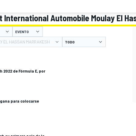
it International Automobile Moulay El H
EVENTO
AY EL HASSAN MARRAKESH
ch 2022 de Fórmula E, por
 gana para colocarse
ch su primera pole de la