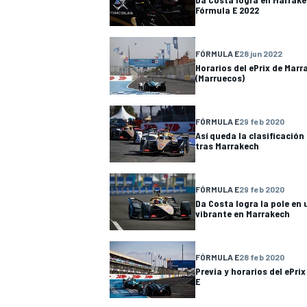
Fórmula E 2022
FÓRMULA E
28 jun 2022
Horarios del ePrix de Mar
(Marruecos)
FÓRMULA E
29 feb 2020
Así queda la clasificación
tras Marrakech
FÓRMULA E
29 feb 2020
Da Costa logra la pole en 
vibrante en Marrakech
FÓRMULA E
28 feb 2020
Previa y horarios del ePri
E