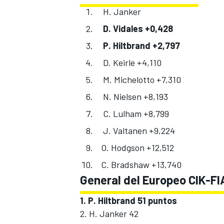
H. Janker
D. Vidales +0,428
P. Hiltbrand +2,797
D. Keirle +4,110
M. Michelotto +7,310
N. Nielsen +8,193
C. Lulham +8,799
J. Valtanen +9,224
O. Hodgson +12,512
C. Bradshaw +13,740
General del Europeo CIK-FI
1. P. Hiltbrand 51 puntos
2. H. Janker 42