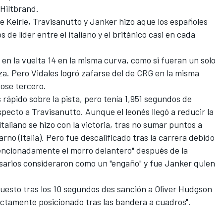
 Hiltbrand.
e Keirle, Travisanutto y Janker hizo aque los españoles
de líder entre el italiano y el británico casi en cada
 en la vuelta 14 en la misma curva, como si fueran un solo
eza. Pero Vidales logró zafarse del de CRG en la misma
ose tercero.
s rápido sobre la pista, pero tenía 1,951 segundos de
especto a Travisanutto. Aunque el leonés llegó a reducir la
taliano se hizo con la victoria, tras no sumar puntos a
rno (Italia)
. Pero fue descalificado tras la carrera debido
tencionadamente el morro delantero" después de la
isarios consideraron como un "engaño" y fue Janker quien
puesto tras los 10 segundos des sanción a Oliver Hudgson
rectamente posicionado tras las bandera a cuadros".