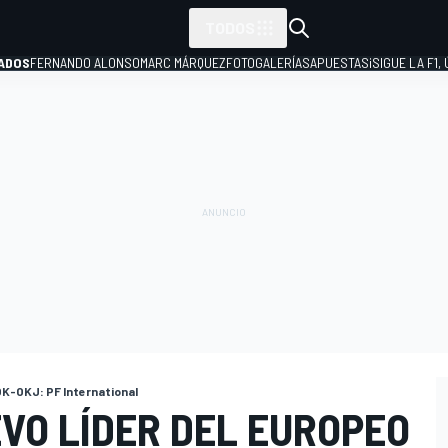
TODOS
ADOS
FERNANDO ALONSO
MARC MÁRQUEZ
FOTOGALERÍAS
APUESTAS
¡SIGUE LA F1,
P
K-OKJ: PF International
VO LÍDER DEL EUROPEO