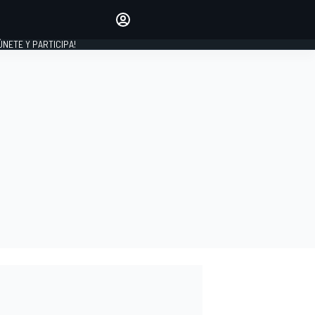
Haz que tu voz se escuche
comentando los artículos
 ÚNETE Y PARTICIPA!
INICIAR SESIÓN
EDICIÓN
ESPAÑA