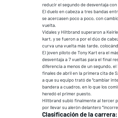
reducir el segundo de desventaja con
El duelo en cabeza a tres bandas entr
se acercasen poco a poco, con cambios 
vuelta.
Vidales y Hiltbrand superaron a Keirle
kart, y se fueron a por el dúo de cab
curva una vuelta más tarde, colocánd
El joven piloto de Tony Kart era el má
desventaja a 7 vueltas para el final r
diferencia a menos de un segundo, el i
MÁS CATEGORÍAS
finales de abril
en la primera cita de Sa
a que su equipo trató de "cambiar in
bandera a cuadros, en lo que los com
heredó el primer puesto.
Hiltbrand subió finalmente al tercer 
por llevar su alerón delantero "incor
Clasificación de la carrera: