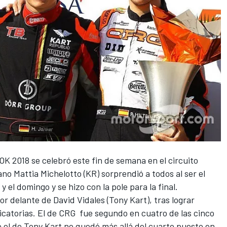
K 2018 se celebró este fin de semana en el circuito
liano Mattia Michelotto (KR) sorprendió a todos al ser el
y el domingo y se hizo con la pole para la final.
por delante de
David Vidales
(Tony Kart), tras lograr
icatorias. El de CRG fue segundo en cuatro de las cinco
 el de Tony Kart no quedó más allá del cuarto puesto en