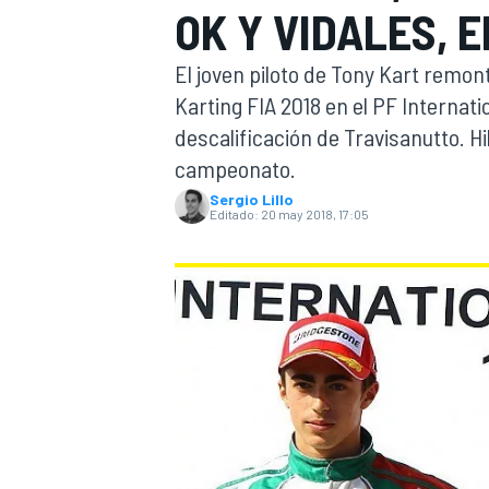
OK Y VIDALES, E
INDYCAR
WRC
El joven piloto de Tony Kart remon
Karting FIA 2018 en el PF Internat
descalificación de Travisanutto. H
campeonato.
Sergio Lillo
Editado:
20 may 2018, 17:05
WEC
FÓRMULA E