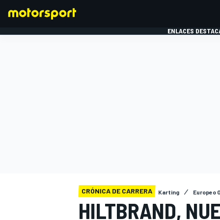
ENLACES DESTAC
FÓRMULA 1
MOTOG
CRÓNICA DE CARRERA
Karting
Europeo O
HILTBRAND, NUE