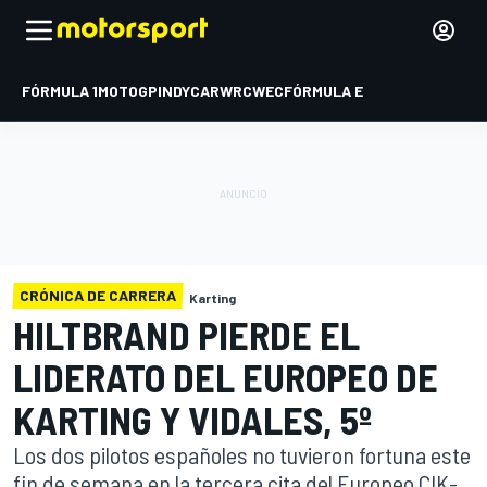
FÓRMULA 1
MOTOGP
INDYCAR
WRC
WEC
FÓRMULA E
CRÓNICA DE CARRERA
Karting
HILTBRAND PIERDE EL
LIDERATO DEL EUROPEO DE
KARTING Y VIDALES, 5º
Los dos pilotos españoles no tuvieron fortuna este
fin de semana en la tercera cita del Europeo CIK-