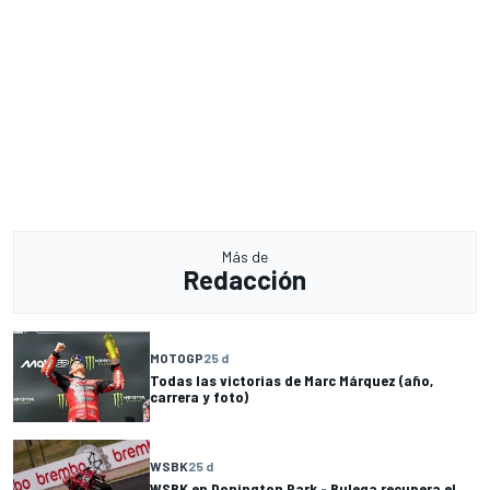
Más de
Redacción
MOTOGP
25 d
Todas las victorias de Marc Márquez (año,
carrera y foto)
WSBK
25 d
WSBK en Donington Park - Bulega recupera el