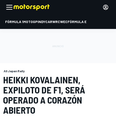
FÓRMULA 1
MOTOGP
INDYCAR
WRC
WEC
FÓRMULA E
All Japan Rally
HEIKKI KOVALAINEN,
EXPILOTO DE F1, SERÁ
OPERADO A CORAZÓN
ABIERTO