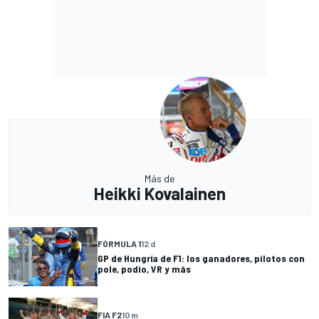
Más de
Heikki Kovalainen
FÓRMULA 1
12 d
GP de Hungría de F1: los ganadores, pilotos con
pole, podio, VR y más
FIA F2
10 m