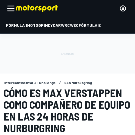
FÓRMULA 1
MOTOGP
INDYCAR
WRC
WEC
FÓRMULA E
Intercontinental GT Challenge
24h Nürburgring
CÓMO ES MAX VERSTAPPEN
COMO COMPAÑERO DE EQUIPO
EN LAS 24 HORAS DE
NURBURGRING