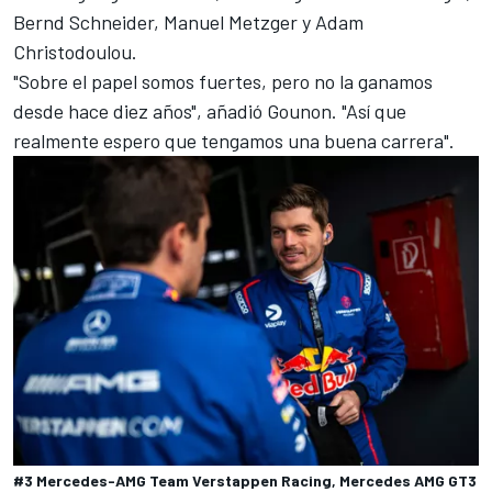
Bernd Schneider
,
Manuel Metzger
y
Adam
Christodoulou
.
"Sobre el papel somos fuertes, pero no la ganamos
desde hace diez años", añadió Gounon. "Así que
realmente espero que tengamos una buena carrera".
#3 Mercedes-AMG Team Verstappen Racing, Mercedes AMG GT3