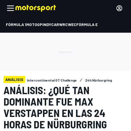
FÓRMULA 1
MOTOGP
INDYCAR
WRC
WEC
FÓRMULA E
ANÁLISIS
Intercontinental GT Challenge
24h Nürburgring
ANÁLISIS: ¿QUÉ TAN
DOMINANTE FUE MAX
VERSTAPPEN EN LAS 24
HORAS DE NÜRBURGRING