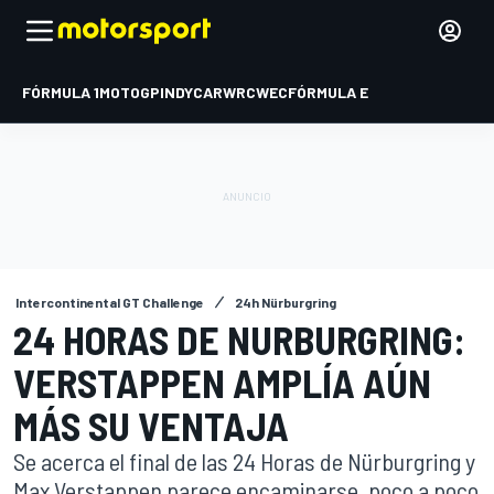
FÓRMULA 1
MOTOGP
INDYCAR
WRC
WEC
FÓRMULA E
Intercontinental GT Challenge
24h Nürburgring
24 HORAS DE NURBURGRING:
VERSTAPPEN AMPLÍA AÚN
MÁS SU VENTAJA
Se acerca el final de las 24 Horas de Nürburgring y
Max Verstappen parece encaminarse, poco a poco