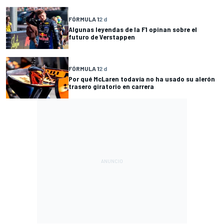
FÓRMULA 1
2 d
Algunas leyendas de la F1 opinan sobre el
futuro de Verstappen
FÓRMULA 1
2 d
Por qué McLaren todavía no ha usado su alerón
trasero giratorio en carrera