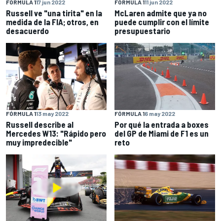
FÓRMULA 1
17 jun 2022
FÓRMULA 1
11 jun 2022
Russell ve "una tirita" en la
McLaren admite que ya no
medida de la FIA; otros, en
puede cumplir con el límite
desacuerdo
presupuestario
FÓRMULA 1
13 may 2022
FÓRMULA 1
6 may 2022
Russell describe al
Por qué la entrada a boxes
Mercedes W13: "Rápido pero
del GP de Miami de F1 es un
muy impredecible"
reto