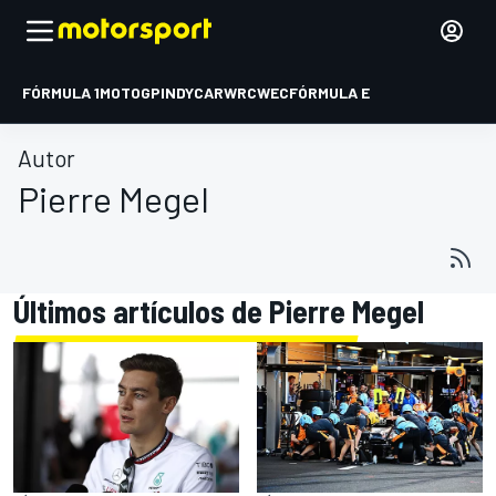
FÓRMULA 1
MOTOGP
INDYCAR
WRC
WEC
FÓRMULA E
Autor
Pierre Megel
Últimos artículos de Pierre Megel