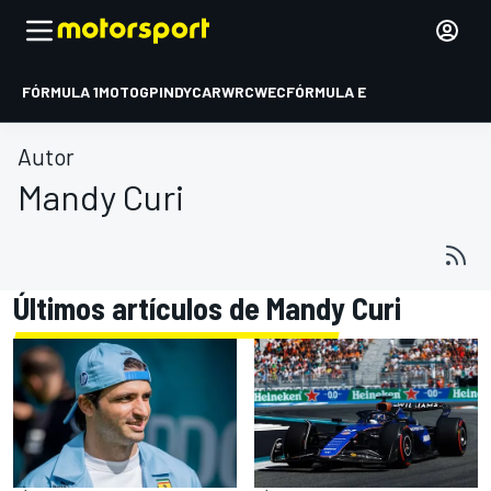
FÓRMULA 1
MOTOGP
INDYCAR
WRC
WEC
FÓRMULA E
Autor
Mandy Curi
Últimos artículos de Mandy Curi