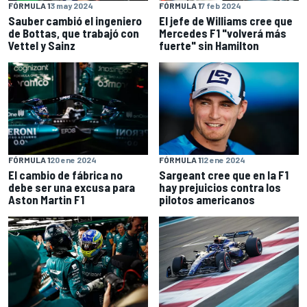
FÓRMULA 1
3 may 2024
FÓRMULA 1
7 feb 2024
Sauber cambió el ingeniero
El jefe de Williams cree que
de Bottas, que trabajó con
Mercedes F1 "volverá más
Vettel y Sainz
fuerte" sin Hamilton
FÓRMULA 1
20 ene 2024
FÓRMULA 1
12 ene 2024
El cambio de fábrica no
Sargeant cree que en la F1
debe ser una excusa para
hay prejuicios contra los
Aston Martin F1
pilotos americanos