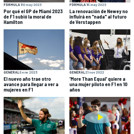
FÓRMULA 1
10 may 2023
FÓRMULA 1
5 may 2023
Por qué el GP de Miami 2023
La renovación de Newey no
de F1 subió la moral de
influirá en "nada" al futuro
Hamilton
de Verstappen
GENERAL
5 ene 2023
GENERAL
21 nov 2022
El nuevo año trae otro
'More Than Equal' quiere a
avance para llegar a ver a
una mujer piloto en F1 en 10
mujeres en F1
años