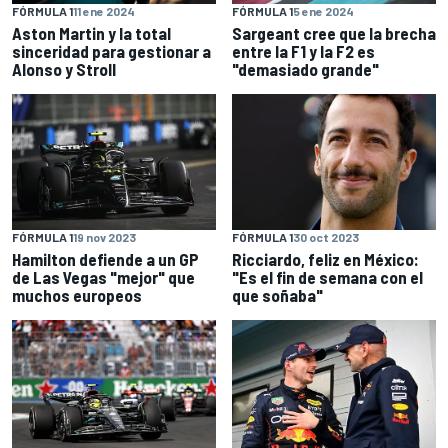
FÓRMULA 1
11 ene 2024
FÓRMULA 1
5 ene 2024
Aston Martin y la total
Sargeant cree que la brecha
sinceridad para gestionar a
entre la F1 y la F2 es
Alonso y Stroll
"demasiado grande"
FÓRMULA 1
19 nov 2023
FÓRMULA 1
30 oct 2023
Hamilton defiende a un GP
Ricciardo, feliz en México:
de Las Vegas "mejor" que
"Es el fin de semana con el
muchos europeos
que soñaba"