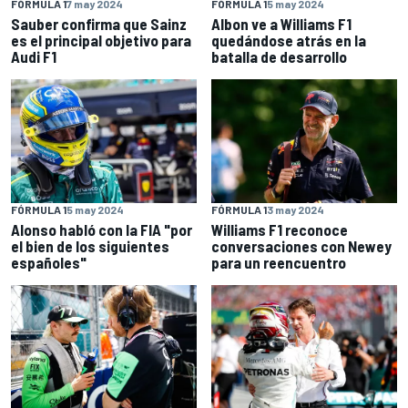
FÓRMULA 1
7 may 2024
FÓRMULA 1
5 may 2024
Sauber confirma que Sainz
Albon ve a Williams F1
es el principal objetivo para
quedándose atrás en la
Audi F1
batalla de desarrollo
FÓRMULA 1
5 may 2024
FÓRMULA 1
3 may 2024
Alonso habló con la FIA "por
Williams F1 reconoce
el bien de los siguientes
conversaciones con Newey
españoles"
para un reencuentro